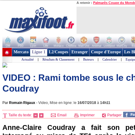
A retenir :
Palmarès Coupe du Mond
OM
PSG
Lyon
Lille
Monaco
Chelsea
Man Utd
Arsenal
Liverpool
ManCity
Ba
+ de clubs
Mercato
Ligue 1
L2/Coupes
Etranger
Coupe d'Europe
Les B
Actualité
|
Résultats & Classement
|
Buteurs
|
Calendrier
|
Equipe
VIDEO : Rami tombe sous le c
Coudray
Par
Romain Rigaux
-
Video, Mise en ligne: le
16/07/2018
à
14h11
Taille du texte:
Email
Imprimer
Partager:
Anne-Claire Coudray a fait son pet