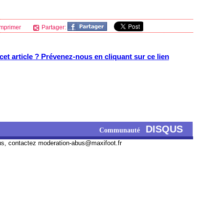
mprimer
Partager:
et article ? Prévenez-nous en cliquant sur ce lien
DISQUS
Communauté
us, contactez
moderation-abus@maxifoot.fr