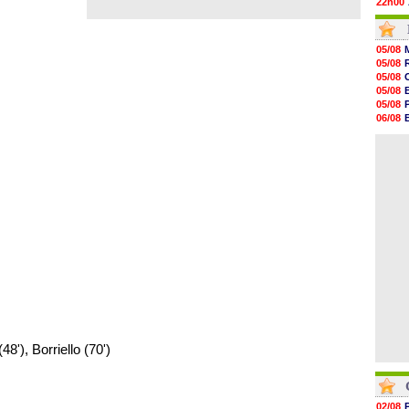
22h00
21h48
21h39
21h26
05/08
21h05
05/08
20h47
05/08
20h30
05/08
20h18
05/08
20h04
06/08
19h47
06/08
19h34
06/08
19h14
19h06
18h50
18h30
18h20
17h58
8'), Borriello (70')
02/08