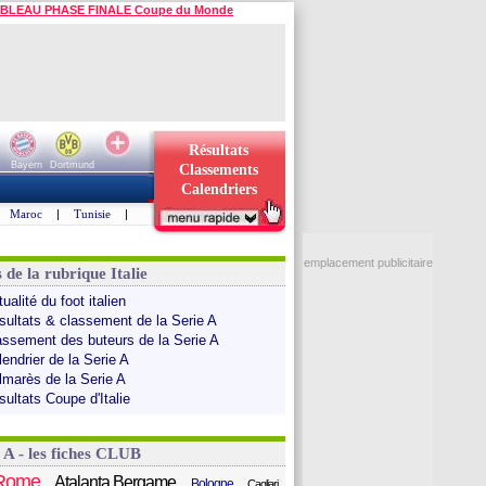
BLEAU PHASE FINALE Coupe du Monde
Résultats
Bayern
Dortmund
Classements
Calendriers
Maroc
|
Tunisie
|
emplacement publicitaire
 de la rubrique Italie
ualité du foot italien
sultats & classement de la Serie A
assement des buteurs de la Serie A
endrier de la Serie A
lmarès de la Serie A
sultats Coupe d'Italie
 A - les fiches CLUB
Rome
Atalanta Bergame
Bologne
Cagliari