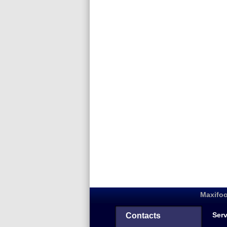
Maxifoo
Serv
Contacts