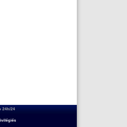
o 24h/24
ivilégiés