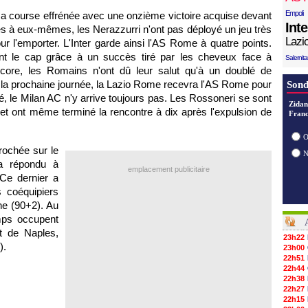
Empoli
t sa course effrénée avec une onzième victoire acquise devant
Int
èles à eux-mêmes, les Nerazzurri n'ont pas déployé un jeu très
Lazi
ur l'emporter. L'Inter garde ainsi l'AS Rome à quatre points.
nt le cap grâce à un succès tiré par les cheveux face à
Salernit
core, les Romains n'ont dû leur salut qu'à un doublé de
de la prochaine journée, la Lazio Rome recevra l'AS Rome pour
Sond
é, le Milan AC n'y arrive toujours pas. Les Rossoneri se sont
Zidan
 et ont même terminé la rencontre à dix après l'expulsion de
Franc
O
rochée sur le
 a répondu à
emplacement publicitaire
 Ce dernier a
s coéquipiers
ne (90+2). Au
ps occupent
t de Naples,
23h22
).
23h00
22h51
22h44
22h38
22h27
22h15