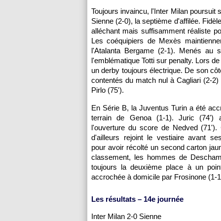
Toujours invaincu, l'Inter Milan poursui
Sienne (2-0), la septième d'affilée. Fid
alléchant mais suffisamment réaliste po
Les coéquipiers de Mexès maintienne
l'Atalanta Bergame (2-1). Menés au s
l'emblématique Totti sur penalty. Lors 
un derby toujours électrique. De son côt
contentés du match nul à Cagliari (2-2)
Pirlo (75').
En Série B, la Juventus Turin a été acc
terrain de Genoa (1-1). Juric (74')
l'ouverture du score de Nedved (71').
d'ailleurs rejoint le vestiaire avant se
pour avoir récolté un second carton jau
classement, les hommes de Descham
toujours la deuxième place à un poin
accrochée à domicile par Frosinone (1-1
Les résultats – 14e journée
Inter Milan 2-0 Sienne