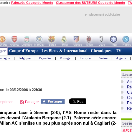
etenir :
Palmarès Coupe du Monde
-
Classement des BUTEURS Coupe du Monde
-
TA
emplacement publicitaire
n Utd
Arsenal
Liverpool
ManCity
Barca
Real
Atletico
Milan
Juve
Inter
Naples
ger
Coupe d'Europe
Les Bleus & International
Chroniques
TV
+
lemagne
|
Belgique
|
Pays-Bas
|
Portugal
|
Turquie
|
Suisse
|
Algérie
|
Liens
Act
Ré
gne: le
03/12/2006
à
22h36
Cl
Cal
mprimer
Partager:
Pa
Ré
ainqueur face à Sienne (2-0), l'AS Rome reste dans la
cès devant l'Atalanta Bergame (2-1). Palerme cède encore
 Milan AC s'enlise un peu plus après son nul à Cagliari (2-
Serie
AS 