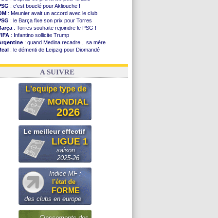
PSG
: c'est bouclé pour Akliouche !
OM
: Meunier avait un accord avec le club
PSG
: le Barça fixe son prix pour Torres
Barça
: Torres souhaite rejoindre le PSG !
FIFA
: Infantino sollicite Trump
Argentine
: quand Medina recadre... sa mère
Real
: le démenti de Leipzig pour Diomandé
OM
: Paixão attire un 2e club anglais
FIFA
: le conseiller d'Infantino démissionne !
A SUIVRE
L'equipe type de
MONDIAL
2026
Le meilleur effectif
LIGUE 1
saison
2025-26
Indice MF :
l'état de
FORME
des clubs en europe
Classements des