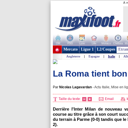
A r
OM
PSG
Lyon
Lille
Monaco
Chelsea
Ma
+ de clubs
Mercato
Ligue 1
L2/Coupes
Etran
Angleterre
|
Espagne
|
Italie
|
Al
La Roma tient bon
Par
Nicolas Lagavardan
-
Actu Italie, Mise en li
Taille du texte:
Email
I
Derrière l'Inter Milan de nouveau v
course au titre grâce à son court suc
du terrain à Parme (0-0) tandis que le
2).