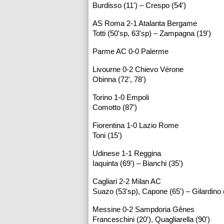
Burdisso (11') – Crespo (54')
AS Roma 2-1 Atalanta Bergame
Totti (50'sp, 63'sp) – Zampagna (19')
Parme AC 0-0 Palerme
Livourne 0-2 Chievo Vérone
Obinna (72', 78')
Torino 1-0 Empoli
Comotto (87')
Fiorentina 1-0 Lazio Rome
Toni (15')
Udinese 1-1 Reggina
Iaquinta (69') – Bianchi (35')
Cagliari 2-2 Milan AC
Suazo (53'sp), Capone (65') – Gilardino (4
Messine 0-2 Sampdoria Gênes
Franceschini (20'), Quagliarella (90')