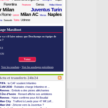
Fiorentina
Genoa
Frosinone
Hellas Vérone
er Milan
Juventus Turin
Milan AC
Naples
o Rome
Lecce
Monza
Udinese
Torino
ana
Sassuolo
age Maxifoot
e va t-il faire mieux que Deschamps en équipe de
e ?
UI
NON
Voter
Voir les resultats
-
Voir les sondages précédents
Actu et transferts 24h/24
FIFA
: la CAF soutient Infantino
CdM 2030
: Rubiales charge Infantino et ...
Rennes
: Embolo a des pistes alléchantes
Côte d'Ivoire
: Renard affiche ses ambitions
Rennes
: Haise confirme pour Aït Boudlal
Man City
: Trafford à Leeds pour 47 M€ (off...
Man Utd
: Zirkzee vers la Juventus ?