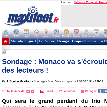
A retenir :
Palmarès Coupe du Mond
OM
PSG
Lyon
Lille
Monaco
Chelsea
Man Utd
Arsenal
Liverpool
ManCity
Ba
+ de clubs
Mercato
Ligue 1
L2/Coupes
Etranger
Coupe d'Europe
Les B
Sondage : Monaco va s'écroul
des lecteurs !
Par
L'Equipe Maxifoot
-
Sondages Foot, Mise en ligne: le
25/04/2018
à
13h02
Taille du texte:
Email
Imprimer
Partager:
Qui sera le grand perdant du trio 