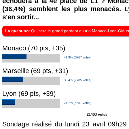
échouera à la 4e place de L1 ? Monaco
(36,4%) semblent les plus menacés. L
s'en sortir...
La question
: Qui sera le grand perdant du trio Monaco-Lyon-OM et
Monaco (70 pts, +35)
41,9% (8967 votes)
Marseille (69 pts, +31)
36,4% (7785 votes)
Lyon (69 pts, +39)
21,7% (4651 votes)
21403 votes
Sondage réalisé du lundi 23 avril 09h29 