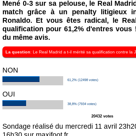
Mené 0-3 sur sa pelouse, le Real Madri
match grâce à un penalty litigieux in
Ronaldo. Et vous êtes radical, le Rea
qualification pour 61,2% d'entres vous
du même avis.
La question
: Le Real Madrid a t-il mérité sa qualification contre la
NON
61,2% (12498 votes)
OUI
38,8% (7934 votes)
20432 votes
Sondage réalisé du mercredi 11 avril 23h20
16h30 sur maxifoot.fr