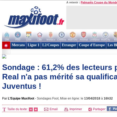
A retenir :
Palmarès Coupe du Mond
OM
PSG
Lyon
Lille
Monaco
Chelsea
Man Utd
Arsenal
Liverpool
ManCity
Ba
+ de clubs
Mercato
Ligue 1
L2/Coupes
Etranger
Coupe d'Europe
Les B
Sondage : 61,2% des lecteurs 
Real n'a pas mérité sa qualifica
Juventus !
Par
L'Equipe Maxifoot
-
Sondages Foot, Mise en ligne: le
13/04/2018
à
16h32
Taille du texte:
Email
Imprimer
Partager: