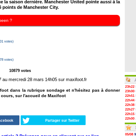
ue la saison dernière. Manchester United pointe aussi à la
 points de Manchester City.
 been ?
01 votes)
78 votes)
10879 votes
 au mercredi 28 mars 14h05 sur maxifoot.fr
23h22
foot dans la rubrique sondage et n'hésitez pas à donner
23h00
 cours, sur l'accueil de Maxifoot
22h51
22h44
22h38
22h27
22h15
22h00
Facebook
Partager sur Twitter
21h48
21h39
21h26
05/08