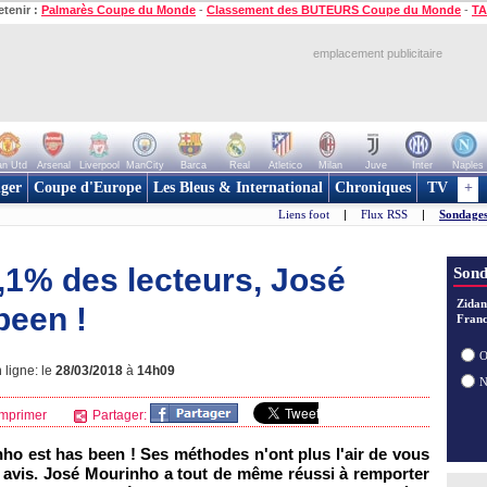
etenir :
Palmarès Coupe du Monde
-
Classement des BUTEURS Coupe du Monde
-
TA
emplacement publicitaire
n Utd
Arsenal
Liverpool
ManCity
Barca
Real
Atletico
Milan
Juve
Inter
Naples
ger
Coupe d'Europe
Les Bleus & International
Chroniques
TV
+
Liens foot
|
Flux RSS
|
Sondages
,1% des lecteurs, José
Sond
Zidan
been !
Franc
O
 ligne: le
28/03/2018
à
14h09
mprimer
Partager:
ho est has been ! Ses méthodes n'ont plus l'air de vous
t avis. José Mourinho a tout de même réussi à remporter