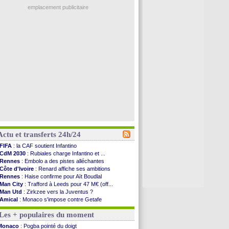
emplacement publicitaire
Actu et transferts 24h/24
FIFA
: la CAF soutient Infantino
CdM 2030
: Rubiales charge Infantino et ...
Rennes
: Embolo a des pistes alléchantes
Côte d'Ivoire
: Renard affiche ses ambitions
Rennes
: Haise confirme pour Aït Boudlal
Man City
: Trafford à Leeds pour 47 M€ (off...
Man Utd
: Zirkzee vers la Juventus ?
Amical
: Monaco s'impose contre Getafe
Nantes
: Der Zakarian et sa relation avec Kita
Les + populaires du moment
OM
: le club prêt à libérer Kondogbia ?
Monaco
: le message touchant d'Akliouche
Monaco
: Pogba pointé du doigt