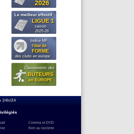
2026
Le meilleur effectif
LIGUE 1
saison
2025-26
Indice MF :
l'état de
FORME
des clubs en europe
Classements des
BUTEURS
en EUROPE
o 24h/24
ivilégiés
ball
Cinema et DVD
Live
Non au racisme
)