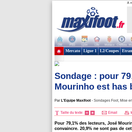
A r
OM
PSG
Lyon
Lille
Monaco
Chelsea
Ma
+ de clubs
Mercato
Ligue 1
L2/Coupes
Etran
Sondage : pour 79
Mourinho est has 
Par
L'Equipe Maxifoot
-
Sondages Foot, Mise en
Taille du texte:
Email
I
Pour 79,1% des lecteurs, José Mourin
convaincre. 20,9% ne sont pas de ce