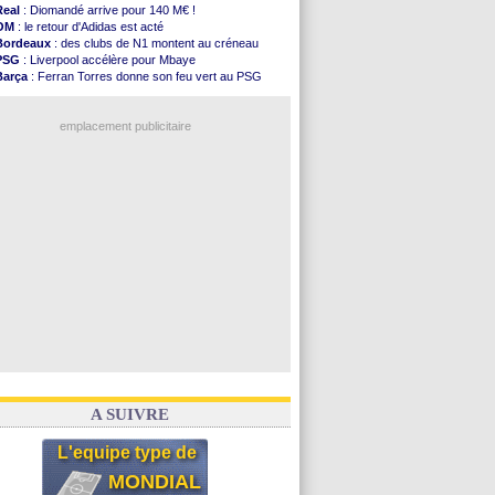
FIFA
: Tebas en remet une couche
Real
: Diomandé arrive pour 140 M€ !
FIFA
: l'UEFA maintient la pression
OM
: le retour d'Adidas est acté
PSG
: Tebas encense Luis Enrique
Bordeaux
: des clubs de N1 montent au créneau
Real
: Vinicius jusqu'en 2032 (officiel)
PSG
: Liverpool accélère pour Mbaye
Lyon
: Mangala va rejoindre Getafe
Barça
: Ferran Torres donne son feu vert au PSG
OM
: une offre refusée pour Aguerd
PSG
: Luis Enrique satisfait malgré tout
Real
: c'est confirmé pour Vinicius
Man City
: Rodri préfère le Barça au Real !
Troyes
: Junior Diaz jusqu'en 2030 (officiel)
emplacement publicitaire
PSG
: Akliouche a signé (officiel)
OM
: une offre pour Bulka
PSG
: contrat signé pour Akliouche
Ouganda
: Owori battu à mort à Kampala
Arsenal
: Arteta veut créer une dynastie
Voir les brèves précédentes
A SUIVRE
L'equipe type de
MONDIAL