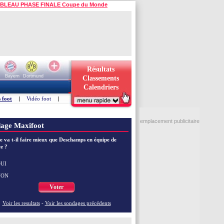
BLEAU PHASE FINALE Coupe du Monde
Résultats
Bayern
Dortmund
Classements
Calendriers
 foot
|
Vidéo foot
|
emplacement publicitaire
age Maxifoot
e va t-il faire mieux que Deschamps en équipe de
e ?
UI
NON
Voter
Voir les resultats
-
Voir les sondages précédents