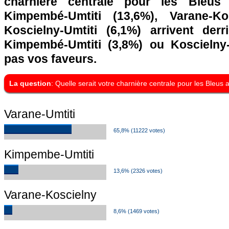
charnière centrale pour les Bleus
Kimpembé-Umtiti (13,6%), Varane-Ko
Koscielny-Umtiti (6,1%) arrivent derr
Kimpembé-Umtiti (3,8%) ou Koscielny-
pas vos faveurs.
La question
: Quelle serait votre charnière centrale pour les Bleus
Varane-Umtiti
65,8% (11222 votes)
Kimpembe-Umtiti
13,6% (2326 votes)
Varane-Koscielny
8,6% (1469 votes)