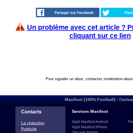
Partager sur Facebook
Part
Un problème avec cet article ? 
cliquant sur ce lien
Pour signaler un abus, contactez
moderation-abus
Maxifoot (100% Football) : l'actua
Services Maxifoot
Contacts
Appli Maxifoot Android
Flu
La rédaction
Appli Maxifoot iPhone
Publicité
Site web Mobile