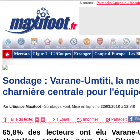
A retenir :
Palmarès Coupe du Mond
OM
PSG
Lyon
Lille
Monaco
Chelsea
Man Utd
Arsenal
Liverpool
ManCity
Ba
+ de clubs
Mercato
Ligue 1
L2/Coupes
Etranger
Coupe d'Europe
Les B
Sondage : Varane-Umtiti, la me
charnière centrale pour l'équip
Par
L'Equipe Maxifoot
-
Sondages Foot, Mise en ligne: le
22/03/2018
à
12h48
Taille du texte:
Email
Imprimer
Partager:
65,8% des lecteurs ont élu Varane-Um