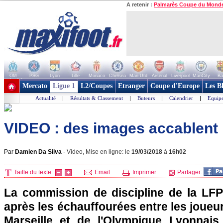
A retenir :
Palmarès Coupe du Mond
OM
PSG
Lyon
Lille
Monaco
Chelsea
Man Utd
Arsenal
Liverpool
ManCity
Ba
+ de clubs
Mercato
Ligue 1
L2/Coupes
Etranger
Coupe d'Europe
Les B
Actualité
|
Résultats & Classement
|
Buteurs
|
Calendrier
|
Equipe
VIDEO : des images accablent 
Par
Damien Da Silva
-
Video, Mise en ligne: le
19/03/2018
à
16h02
Taille du texte:
Email
Imprimer
Partager:
La commission de discipline de la LFP
après les échauffourées entre les joueu
Marseille et de l'Olympique Lyonnais