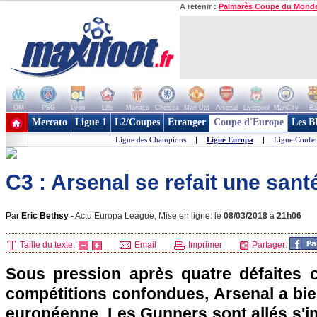
A retenir :
Palmarès Coupe du Mond
OM
PSG
Lyon
Lille
Monaco
Chelsea
Man Utd
Arsenal
Liverpool
ManCity
Ba
+ de clubs
Mercato
Ligue 1
L2/Coupes
Etranger
Coupe d'Europe
Les B
Ligue des Champions
|
Ligue Europa
|
Ligue Confe
C3 : Arsenal se refait une sant
Par
Eric Bethsy
-
Actu Europa League, Mise en ligne: le
08/03/2018
à
21h06
Taille du texte:
Email
Imprimer
Partager:
Sous pression après quatre défaites 
compétitions confondues, Arsenal a bie
européenne. Les Gunners sont allés s'im