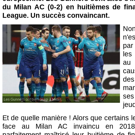
du Milan AC (0-2) en huitièmes de fina
League. Un succès convaincant.
No
n'e
par
les
au 
cau
des
man
ses
Les Gunners ont bien réagi à Milan.
jeud
Et de quelle manière ! Alors que certains le
face au Milan AC invaincu en 2018
parfaitement maîtrisé leur huitième de fin