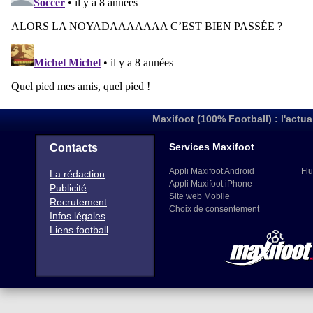
Maxifoot (100% Football) : l'actua
Services Maxifoot
Contacts
Appli Maxifoot Android
Flu
La rédaction
Appli Maxifoot iPhone
Publicité
Site web Mobile
Recrutement
Choix de consentement
Infos légales
Liens football