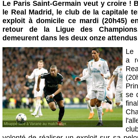
Le Paris Saint-Germain veut y croire ! Ba
le Real Madrid, le club de la capitale t
exploit à domicile ce mardi (20h45) en
retour de la Ligue des Champions.
demeurent dans les deux onze attendus 
Le 
a r
Rea
(2
Pri
se 
fin
Cha
l'a
Mbappé face à Varane au match aller.
clu
volonté de réaliser un exploit sur sa pelou