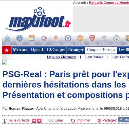
A retenir :
Palmarès Coupe du Mond
OM
PSG
Lyon
Lille
Monaco
Chelsea
Man Utd
Arsenal
Liverpool
ManCity
Ba
+ de clubs
Mercato
Ligue 1
L2/Coupes
Etranger
Coupe d'Europe
Les B
Ligue des Champions
|
Ligue Europa
|
Ligue Confe
PSG-Real : Paris prêt pour l'exp
dernières hésitations dans les 
Présentation et compositions 
Par
Romain Rigaux
-
Actu Champion's League, Mise en ligne: le
06/03/2018
à
0
Taille du texte:
Email
Imprimer
Partager: