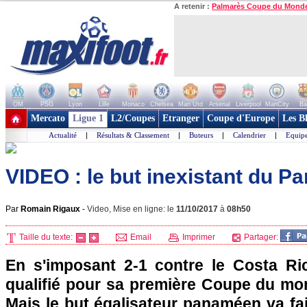
A retenir :
Palmarès Coupe du Mond
OM
PSG
Lyon
Lille
Monaco
Chelsea
Man Utd
Arsenal
Liverpool
ManCity
Ba
+ de clubs
Mercato
Ligue 1
L2/Coupes
Etranger
Coupe d'Europe
Les B
Actualité
|
Résultats & Classement
|
Buteurs
|
Calendrier
|
Equipe
VIDEO : le but inexistant du P
Par
Romain Rigaux
-
Video, Mise en ligne: le
11/10/2017
à
08h50
Taille du texte:
Email
Imprimer
Partager:
En s'imposant 2-1 contre le Costa Ri
qualifié pour sa première Coupe du mon
Mais le but égalisateur panaméen va fai