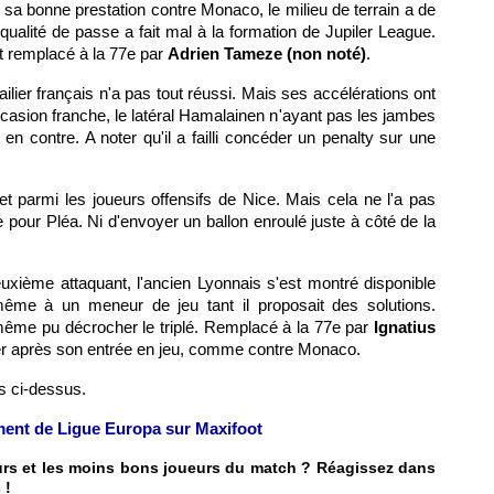
 sa bonne prestation contre Monaco, le milieu de terrain a de
qualité de passe a fait mal à la formation de Jupiler League.
t remplacé à la 77e par
Adrien Tameze (non noté)
.
l'ailier français n'a pas tout réussi. Mais ses accélérations ont
sion franche, le latéral Hamalainen n'ayant pas les jambes
n contre. A noter qu'il a failli concéder un penalty sur une
ret parmi les joueurs offensifs de Nice. Mais cela ne l'a pas
pour Pléa. Ni d'envoyer un ballon enroulé juste à côté de la
uxième attaquant, l'ancien Lyonnais s'est montré disponible
même à un meneur de jeu tant il proposait des solutions.
it même pu décrocher le triplé. Remplacé à la 77e par
Ignatius
quer après son entrée en jeu, comme contre Monaco.
s ci-dessus.
ement de Ligue Europa sur Maxifoot
eurs et les moins bons joueurs du match ? Réagissez dans
 !