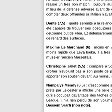
réalise un très bon match. Toujours aus
milieu de la défense adverse avant de d
compter deux offrandes si l'Italien n'ava
Dante (7,5)
: quelle sérénité à la relan
été capable de trouver ses coéquipiers 
deuxième but de Pléa. Et défensivement,
de renard des surfaces.
Maxime Le Marchand (6)
: moins en v
moins rapide que Leya Iseka, il a trè
museler l'ancien Marseillais.
Christophe Jallet (5,5)
: comparé à Souq
droitier n'évoluait pas à son poste de 
apporter son soutien devant. Au moins, 
Nampalys Mendy (6,5)
: c'est comme s'i
prêté par Leicester a affiché une bell
qu'il s'occupait davantage des tâches 
League, il n'a rien perdu de son volu
Bassem Srarfi (non noté)
.