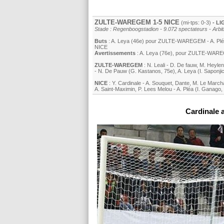
ZULTE-WAREGEM 1-5
NICE
(mi-tps: 0-3)
- LI
Stade : Regenboogstadion - 9.072 spectateurs - Arbitr
Buts
:
A. Leya
(46e) pour ZULTE-WAREGEM -
A. Pl
NICE
Avertissements
:
A. Leya
(76e)
, pour ZULTE-WAR
ZULTE-WAREGEM
:
N. Leali
-
D. De fauw
,
M. Heylen
-
N. De Pauw
(
G. Kastanos
, 75e)
,
A. Leya
(
I. Saponji
NICE
:
Y. Cardinale
-
A. Souquet
,
Dante
,
M. Le March
A. Saint-Maximin
,
P. Lees Melou
-
A. Pléa
(
I. Ganago
,
Cardinale a