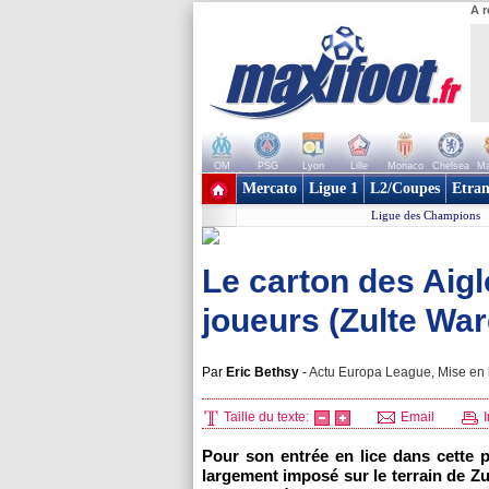
A r
OM
PSG
Lyon
Lille
Monaco
Chelsea
Ma
+ de clubs
Mercato
Ligue 1
L2/Coupes
Etran
Ligue des Champions
Le carton des Aigl
joueurs (Zulte Wa
Par
Eric Bethsy
-
Actu Europa League, Mise en l
Taille du texte:
Email
I
Pour son entrée en lice dans cette 
largement imposé sur le terrain de Zu