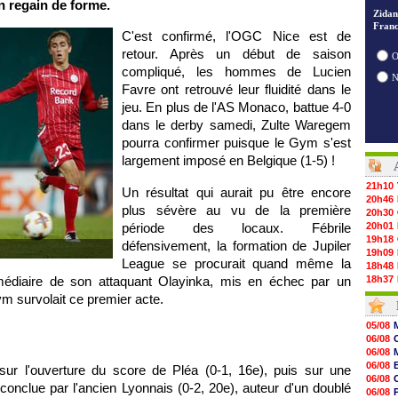
 regain de forme.
Zidan
Franc
C'est confirmé, l'OGC Nice est de
retour. Après un début de saison
O
compliqué, les hommes de Lucien
Favre ont retrouvé leur fluidité dans le
jeu. En plus de l'AS Monaco, battue 4-0
dans le derby samedi, Zulte Waregem
pourra confirmer puisque le Gym s'est
largement imposé en Belgique (1-5) !
21h10
Un résultat qui aurait pu être encore
20h46
plus sévère au vu de la première
20h30
période des locaux. Fébrile
20h01
19h18
défensivement, la formation de Jupiler
19h09
League se procurait quand même la
18h48
rmédiaire de son attaquant Olayinka, mis en échec par un
18h37
18h29
ym survolait ce premier acte.
17h58
17h46
05/08
17h32
06/08
17h16
06/08
16h59
06/08
ur l'ouverture du score de Pléa (0-1, 16e), puis sur une
16h37
06/08
 conclue par l'ancien Lyonnais (0-2, 20e), auteur d'un doublé
16h33
06/08