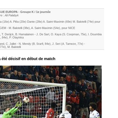
GUE EUROPA - Groupe K / 1e journée
e : Ali Palabyk
éa
(16e)
A. Pléa
(20e)
Dante
(28e)
A. Saint-Maximin
(69e)
M. Balotelli
(74e) pour
EGEM -
M. Balotelli
(38e)
,
A. Saint-Maximin
(54e)
, pour
NICE
,
T. Derijck
,
B. Hamalainen
-
J. De Sart
,
O. Kaya
(
S. Coopman
, 75e)
,
I. Doumbia
c
, 84e)
,
P. Olayinka
and
,
C. Jallet
-
N. Mendy
(
B. Srarfi
, 84e)
,
J. Seri
(
A. Tameze
, 77e)
-
 77e)
,
M. Balotelli
 été décisif en début de match