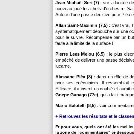
Jean Michaël Seri (7)
: sur la lancée de
nouveau joué les chefs d'orchestre. Sa 
Auteur d'une passe décisive pour Pléa e
Allan Saint-Maximin (7,5)
: c'est vrai, 
systématiquement débouché sur une occa
pour le suivre. Récompensé par un but e
faute à la limite de la surface !
Pierre Lees Melou (6,5)
: le plus disc
empêché de délivrer une passe décisive 
lucarne.
Alassane Pléa (8)
: dans un rôle de de
pour ses coéquipiers. Il ressemblait 
Efficace, il a inscrit un doublé et aura
Gnepe Ganago (77e)
, qui a failli mar
Mario Balotelli (8,5)
: voir commentaire
+ Retrouvez les résultats et le class
Et pour vous, quels ont été les meill
la zone de "commentaires" ci-dessous