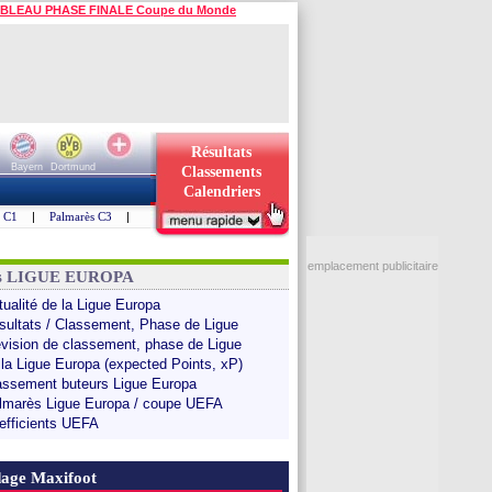
BLEAU PHASE FINALE Coupe du Monde
Résultats
Bayern
Dortmund
Classements
Calendriers
s C1
|
Palmarès C3
|
emplacement publicitaire
ns LIGUE EUROPA
tualité de la Ligue Europa
sultats / Classement, Phase de Ligue
évision de classement, phase de Ligue
 la Ligue Europa (expected Points, xP)
assement buteurs Ligue Europa
lmarès Ligue Europa / coupe UEFA
efficients UEFA
age Maxifoot