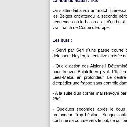
La note du match : 8/10
On s'attendait à voir un match intéress
les Belges ont attendu la seconde pério
séquences où le ballon allait d'un but 
vrai match de Coupe d'Europe.
Les buts :
- Servi par Seri d'une passe courte d
défenseur Heylen, la tentative croisée de 
- Quelle action des Aiglons ! Déterminé
pour trouver Balotelli en pivot. L'Ital
Lees-Melou en profondeur. Le centre
d'expédier une frappe sans contrôle dans 
- A la suite d'un corner mal renvoyé par l
28e).
- Quelques secondes après le coup 
profondeur. Trop hésitant, Souquet oblig
continue sa course vers le but, ce qui pe