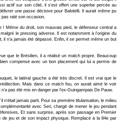
si actif sur son côté, il s'est offert une superbe percée au
élivrer une passe décisive pour Balotelli. Il aurait même pu
it pas raté son occasion.
ce ! Même du droit, son mauvais pied, le défenseur central a
malgré le pressing adverse. Il est notamment à l'origine du
 il n'a jamais été dépassé. Enfin, il se permet même un but
ue que le Brésilien, il a réalisé un match propre. Beaucoup
s bien compensé avec un bon placement qui lui a permis de
uet, le latéral gauche a été très discret. Il est vrai que le
prédilection. Mais dans ce match fou, on aurait aimé le voir
il n'a pas été mis en danger par l'ex-Guingampais De Pauw.
l n'était jamais parti. Pour sa première titularisation, le milieu
e complémentarité avec Seri, chargé de mener le jeu pendant
défensives. Et sans surprise, après son passage en Premier
me de jeu et de son impact physique. Remplacé à la 84e par