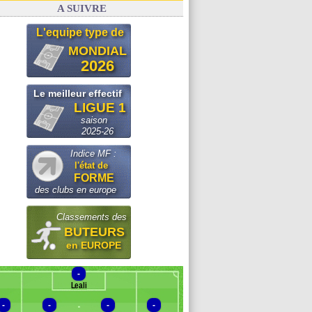
A SUIVRE
L'equipe type de
MONDIAL
2026
Le meilleur effectif
LIGUE 1
saison
2025-26
Indice MF :
l'état de
FORME
des clubs en europe
Classements des
BUTEURS
en EUROPE
-
Leali
-
-
-
-