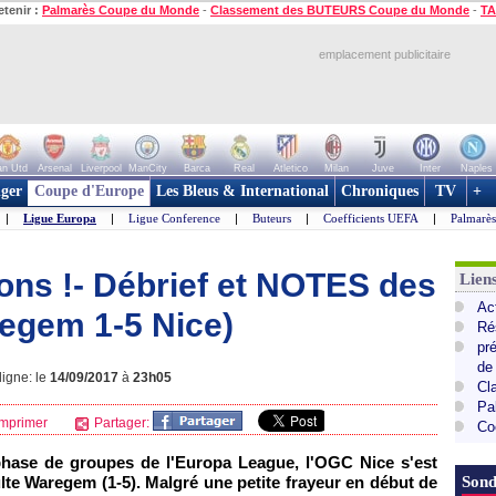
etenir :
Palmarès Coupe du Monde
-
Classement des BUTEURS Coupe du Monde
-
TA
emplacement publicitaire
n Utd
Arsenal
Liverpool
ManCity
Barca
Real
Atletico
Milan
Juve
Inter
Naples
ger
Coupe d'Europe
Les Bleus & International
Chroniques
TV
+
|
Ligue Europa
|
Ligue Conference
|
Buteurs
|
Coefficients UEFA
|
Palmarè
ons !- Débrief et NOTES des
Lie
Ac
regem 1-5 Nice)
Ré
pr
de
igne: le
14/09/2017
à
23h05
Cl
Pa
mprimer
Partager:
Co
phase de groupes de l'Europa League, l'OGC Nice s'est
lte Waregem (1-5). Malgré une petite frayeur en début de
Sond