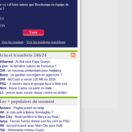
e va t-il faire mieux que Deschamps en équipe de
e ?
UI
NON
Voter
Voir les resultats
-
Voir les sondages précédents
Actu et transferts 24h/24
Villarreal
: Al-Ahli veut Pape Gueye
Lyon
: la dernière saison de Fonseca ?
OM
: un nouveau prétendant pour Højbjerg
Brest
: un gardien norvégien en approche ?
OM
: McCourt a versé 120 M€ en 2026
PSG
: 4 retours dans le groupe face à Man Utd ...
Nice
: Kevin Carlos va partir en Italie
L1
: prison avec sursis requis contre un arbitre
Leganés
: c'est signé pour Luca Zidane (off.)
Les + populaires du moment
Atletico
: Ruggeri en route pour Aston Villa
Monaco
: Filipe Luis soutient Biereth
Monaco
: Pogba pointé du doigt
Lyon
: Mangala prêté à Getafe (officiel)
OM
: le club prêt à libérer Kondogbia ?
PSG
: Nsoki va signer en Croatie
Man City
: Rodri préfère le Barça au Real !
Arsenal
: Naples vise Gabriel Jesus
Barça
: Ferran Torres donne son feu vert au PSG
Real
: Mastantuono prêté à la Fiorentina (off.)
OM
: accord trouvé avec Man City pour Rulli
Man City
: accord avec le Barça pour Rodri ?
PSG
: l'étonnante rumeur Gusto