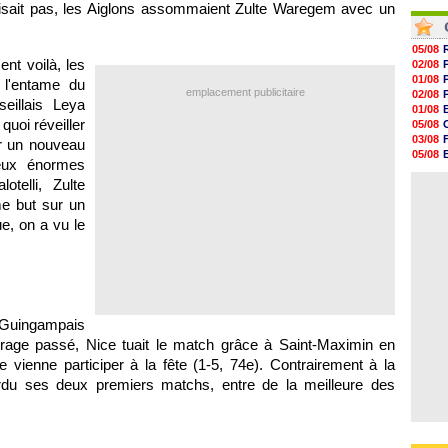
16h27
isait pas, les Aiglons assommaient Zulte Waregem avec un
06/08
16h22
06/08
16h07
15h46
05/08
15h41
nt voilà, les
02/08
15h20
01/08
 l'entame du
14h55
emplacement publicitaire
02/08
eillais Leya
14h38
01/08
quoi réveiller
05/08
03/08
r un nouveau
05/08
eux énormes
03/08
telli, Zulte
03/08
e but sur un
ue, on a vu le
-Guingampais
orage passé, Nice tuait le match grâce à Saint-Maximin en
ne vienne participer à la fête (1-5, 74e). Contrairement à la
erdu ses deux premiers matchs, entre de la meilleure des