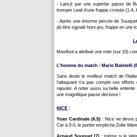
- Lancé par une superbe passe de Balo
tromper Leali d'une frappe croisée (1-4, 
- Après une énorme percée de Souquet, q
dû être signalé hors-jeu, frappe en une to
L
Maxifoot a attribué une note (sur 10) c
L'homme du match : Mario Balotelli (8
Sans doute le meilleur match de l'Itali
l'attaquant n'a pas compté ses efforts 
rajouter. A noter aussi sa belle entent
une magnifique passe décisive !
NICE
:
Yoan Cardinale (6,5)
: Nice ne devra pa
Car à 0-0, le portier empêche Zulte Wareg
Arnaud Souquet (7)
: même si le latér