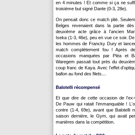
en 4 minutes ! Et comme si ça ne suff
troisième but signé Dante (0-3, 28e).
On pensait donc ce match plié. Seuleme
Belges revenaient dans la partie dès
deuxième acte grâce à l'ancien Mars
Iseka (1-3, 46e), peu en vue ce soir. De 
les hommes de Francky Dury et lance
match complètement fou ! Après d
occasions manquées par Pléa et Balo
Waregem passait tout près du deuxièm
coup franc de Kaya. Avec l'effet d'optiq
ballon au fond des filets…
Balotelli récompensé
Et que dire de cette occasion de l'ex
De Pauw qui ratait l'immanquable ! L'
contre (1-4, 69e), avant que Balotelli 
saison dernière, le Gym, qui avait p
manières dans la compétition.