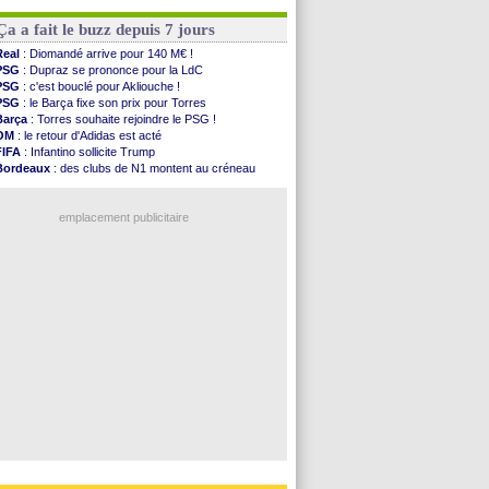
Rennes
: Haise a prolongé (officiel)
OM
: une offre pour Bulka
Palace
: Tomiyasu a convaincu (officiel)
Ouganda
: Owori battu à mort à Kampala
Ça a fait le buzz depuis 7 jours
OM
: B. Genesio - "ce n'est pas idéal"
TFC
: Sion Oppong signe pour 4 ans (officiel)
Real
: Diomandé arrive pour 140 M€ !
PSG
: Liverpool va proposer 115 M€ pour ...
PSG
: Dupraz se prononce pour la LdC
Norvège
: la démission d'Infantino réclamée
PSG
: c'est bouclé pour Akliouche !
PSG
: Mbaye, deux pistes se détachent
PSG
: le Barça fixe son prix pour Torres
Monaco
: Filipe Luis veut remplacer Akliouche
Barça
: Torres souhaite rejoindre le PSG !
OM
: le retour d'Adidas est acté
Voir les brèves précédentes
FIFA
: Infantino sollicite Trump
Bordeaux
: des clubs de N1 montent au créneau
Argentine
: quand Medina recadre... sa mère
Real
: le démenti de Leipzig pour Diomandé
emplacement publicitaire