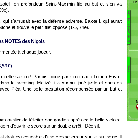
De
telli en profondeur, Saint-Maximin file au but et s'en va
69e).
Z
B
U
L
T
ui s'amusait avec la défense adverse, Balotelli, qui aurait
S
E
-
uche et trouve le petit filet opposé (1-5, 74e).
W
W
A
R
K
E
G
D
E
es NOTES des Niçois
M
C
B
ommentée à chaque joueur.
B
,5/10)
N
Wa
I
C
E
T
en cette saison ! Parfois piqué par son coach Lucien Favre,
Sr
dans le pressing. Motivé, il a surtout joué juste et sans en
Sa
e avec Pléa. Une belle prestation récompensée par un but et
M
G
J
Be
s oublier de féliciter son gardien après cette belle victoire.
em d'ouvrir le score sur un double arrêt ! Décisif.
al droit est coupable d'une grosse erreur sur le but belge, il