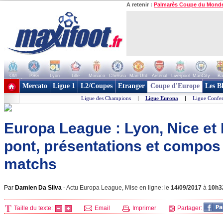
A retenir :
Palmarès Coupe du Mond
OM
PSG
Lyon
Lille
Monaco
Chelsea
Man Utd
Arsenal
Liverpool
ManCity
Ba
+ de clubs
Mercato
Ligue 1
L2/Coupes
Etranger
Coupe d'Europe
Les B
Ligue des Champions
|
Ligue Europa
|
Ligue Confe
Europa League : Lyon, Nice et M
pont, présentations et compos
matchs
Par
Damien Da Silva
-
Actu Europa League, Mise en ligne: le
14/09/2017
à
10h3
Taille du texte:
Email
Imprimer
Partager: