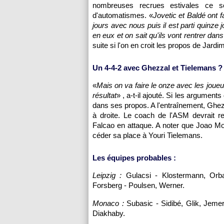
nombreuses recrues estivales ce 
d'automatismes. «
Jovetic et Baldé ont f
jours avec nous puis il est parti quinze 
en eux et on sait qu'ils vont rentrer dans
suite si l'on en croit les propos de Jardim
Un 4-4-2 avec Ghezzal et Tielemans ?
«
Mais on va faire le onze avec les joueu
résultat
» , a-t-il ajouté. Si les argument
dans ses propos. A l'entraînement, Ghez
à droite. Le coach de l'ASM devrait 
Falcao en attaque. A noter que Joao Mou
céder sa place à Youri Tielemans.
Les équipes probables :
Leipzig :
Gulacsi - Klostermann, Orb
Forsberg - Poulsen, Werner.
Monaco :
Subasic - Sidibé, Glik, Jeme
Diakhaby.