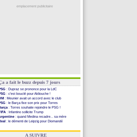
PSG
: Luis Enrique satisfait malgré tout
Real
: c'est confirmé pour Vinicius
emplacement publicitaire
Troyes
: Junior Diaz jusqu'en 2030 (officiel)
PSG
: Akliouche a signé (officiel)
OM
: une offre pour Bulka
PSG
: contrat signé pour Akliouche
Ouganda
: Owori battu à mort à Kampala
Voir les brèves précédentes
Ça a fait le buzz depuis 7 jours
PSG
: Dupraz se prononce pour la LdC
PSG
: c'est bouclé pour Akliouche !
OM
: Meunier avait un accord avec le club
PSG
: le Barça fixe son prix pour Torres
Barça
: Torres souhaite rejoindre le PSG !
FIFA
: Infantino sollicite Trump
Argentine
: quand Medina recadre... sa mère
Real
: le démenti de Leipzig pour Diomandé
OM
: Paixão attire un 2e club anglais
FIFA
: le conseiller d'Infantino démissionne !
A SUIVRE