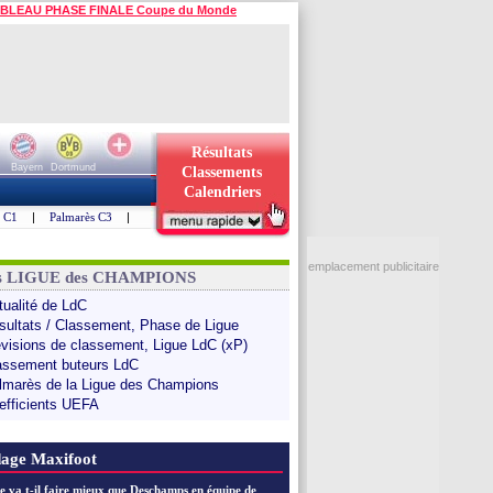
BLEAU PHASE FINALE Coupe du Monde
Résultats
Bayern
Dortmund
Classements
Calendriers
s C1
|
Palmarès C3
|
emplacement publicitaire
ns LIGUE des CHAMPIONS
tualité de LdC
sultats / Classement, Phase de Ligue
évisions de classement, Ligue LdC (xP)
assement buteurs LdC
lmarès de la Ligue des Champions
efficients UEFA
age Maxifoot
e va t-il faire mieux que Deschamps en équipe de