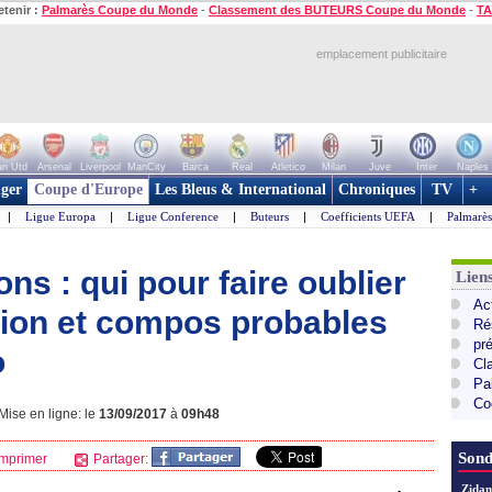
etenir :
Palmarès Coupe du Monde
-
Classement des BUTEURS Coupe du Monde
-
TA
emplacement publicitaire
n Utd
Arsenal
Liverpool
ManCity
Barca
Real
Atletico
Milan
Juve
Inter
Naples
ger
Coupe d'Europe
Les Bleus & International
Chroniques
TV
+
|
Ligue Europa
|
Ligue Conference
|
Buteurs
|
Coefficients UEFA
|
Palmarè
s : qui pour faire oublier
Lie
Ac
ion et compos probables
Ré
pr
o
Cl
Pa
Co
ise en ligne: le
13/09/2017
à
09h48
Sond
mprimer
Partager:
Zidan