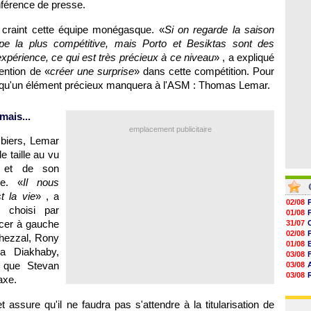
férence de presse.
06/08
06/08
06/08
 craint cette équipe monégasque. «
Si on regarde la saison
06/08
06/08
ipe la plus compétitive, mais Porto et Besiktas sont des
06/08
expérience, ce qui est très précieux à ce niveau
» , a expliqué
06/08
tention de «
créer une surprise
» dans cette compétition. Pour
re qu'un élément précieux manquera à l'ASM : Thomas Lemar.
mais...
emplacement publicitaire
mbiers, Lemar
 taille au vu
is et de son
ue. «
Il nous
t la vie
» , a
02/08
 choisi par
01/08
acer à gauche
31/07
02/08
Ghezzal, Rony
01/08
a Diakhaby,
03/08
s que Stevan
03/08
03/08
axe.
03/08
31/07
 assure qu'il ne faudra pas s'attendre à la titularisation de