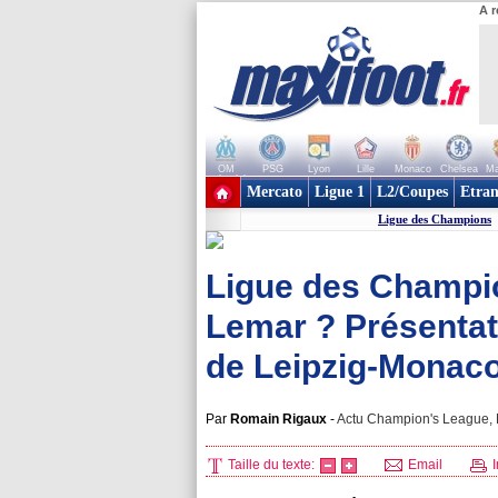
A r
OM
PSG
Lyon
Lille
Monaco
Chelsea
Ma
+ de clubs
Mercato
Ligue 1
L2/Coupes
Etran
Ligue des Champions
Ligue des Champion
Lemar ? Présentat
de Leipzig-Monac
Par
Romain Rigaux
-
Actu Champion's League, M
Taille du texte:
Email
I