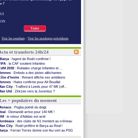
e ?
UI
NON
Voter
Voir les resultats
-
Voir les sondages précédents
Actu et transferts 24h/24
Barça
: l'agent de Rodri confirme !
FIFA
: la CAF soutient Infantino
CdM 2030
: Rubiales charge Infantino et ...
Rennes
: Embolo a des pistes alléchantes
Côte d'Ivoire
: Renard affiche ses ambitions
Rennes
: Haise confirme pour Aït Boudlal
Man City
: Trafford à Leeds pour 47 M€ (off...
Man Utd
: Zirkzee vers la Juventus ?
Amical
: Monaco s'impose contre Getafe
Les + populaires du moment
Nantes
: Der Zakarian et sa relation avec Kita
OM
: le club prêt à libérer Kondogbia ?
Monaco
: Pogba pointé du doigt
Monaco
: le message touchant d'Akliouche
Real
: Diomandé arrive pour 140 M€ !
FIFA
: Tebas en remet une couche
OM
: le retour d'Adidas est acté
FIFA
: l'UEFA maintient la pression
Bordeaux
: des clubs de N1 montent au créneau
PSG
: Tebas encense Luis Enrique
Man City
: Rodri préfère le Barça au Real !
Real
: Vinicius jusqu'en 2032 (officiel)
Barça
: Ferran Torres donne son feu vert au PSG
Lyon
: Mangala va rejoindre Getafe
PSG
: Liverpool accélère pour Mbaye
OM
: une offre refusée pour Aguerd