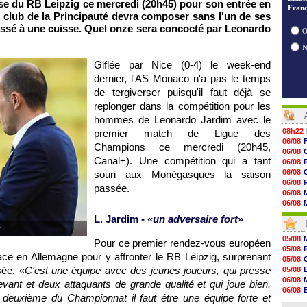
se du RB Leipzig ce mercredi (20h45) pour son entrée en
Franc
 club de la Principauté devra composer sans l'un de ses
essé à une cuisse. Quel onze sera concocté par Leonardo
O
Giflée par Nice (0-4) le week-end
dernier, l'AS Monaco n'a pas le temps
de tergiverser puisqu'il faut déjà se
replonger dans la compétition pour les
hommes de Leonardo Jardim avec le
08h22
premier match de Ligue des
06/08
Champions ce mercredi (20h45,
06/08
Canal+). Une compétition qui a tant
06/08
06/08
souri aux Monégasques la saison
06/08
passée.
06/08
06/08
06/08
L. Jardim - «
un adversaire fort
»
06/08
r
06/08
05/08
Pour ce premier rendez-vous européen
06/08
05/08
06/08
ce en Allemagne pour y affronter le RB Leipzig, surprenant
05/08
06/08
sée. «
C'est une équipe avec des jeunes joueurs, qui presse
05/08
06/08
06/08
vant et deux attaquants de grande qualité et qui joue bien.
06/08
06/08
06/08
r deuxième du Championnat il faut être une équipe forte et
05/08
06/08