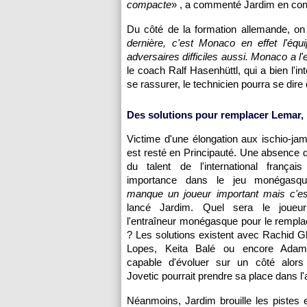
compacte
» , a commenté Jardim en con
Du côté de la formation allemande, on
dernière, c'est Monaco en effet l'équ
adversaires difficiles aussi. Monaco a l'
le coach Ralf Hasenhüttl, qui a bien l'in
se rassurer, le technicien pourra se di
Des solutions pour remplacer Lemar, 
Victime d'une élongation aux ischio-ja
est resté en Principauté. Une absence de
du talent de l'international frança
importance dans le jeu monégasq
manque un joueur important mais c'es
lancé Jardim. Quel sera le joueur
l'entraîneur monégasque pour le rempl
? Les solutions existent avec Rachid 
Lopes, Keita Balé ou encore Adam
capable d'évoluer sur un côté alor
Jovetic pourrait prendre sa place dans l'
Néanmoins, Jardim brouille les pistes et