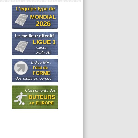
L'equipe type de
MONDIAL
2026
Le meilleur effectif
LIGUE 1
saison
2025-26
Indice MF :
l'état de
FORME
des clubs en europe
Classements des
BUTEURS
en EUROPE