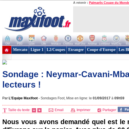
A retenir :
Palmarès Coupe du Mond
OM
PSG
Lyon
Lille
Monaco
Chelsea
Man Utd
Arsenal
Liverpool
ManCity
Ba
+ de clubs
Mercato
Ligue 1
L2/Coupes
Etranger
Coupe d'Europe
Les B
Sondage : Neymar-Cavani-Mbap
lecteurs !
Par
L'Equipe Maxifoot
-
Sondages Foot, Mise en ligne: le
01/09/2017
à
09h59
Taille du texte:
Email
Imprimer
Partager:
Nous vous avons demandé quel est le me