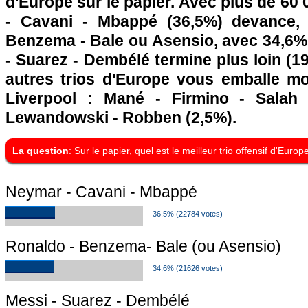
d'Europe sur le papier. Avec plus de 60
- Cavani - Mbappé (36,5%) devance,
Benzema - Bale ou Asensio, avec 34,6% 
- Suarez - Dembélé termine plus loin (19
autres trios d'Europe vous emballe moi
Liverpool : Mané - Firmino - Salah 
Lewandowski - Robben (2,5%).
La question
: Sur le papier, quel est le meilleur trio offensif d'Europ
Neymar - Cavani - Mbappé
36,5% (22784 votes)
Ronaldo - Benzema- Bale (ou Asensio)
34,6% (21626 votes)
Messi - Suarez - Dembélé