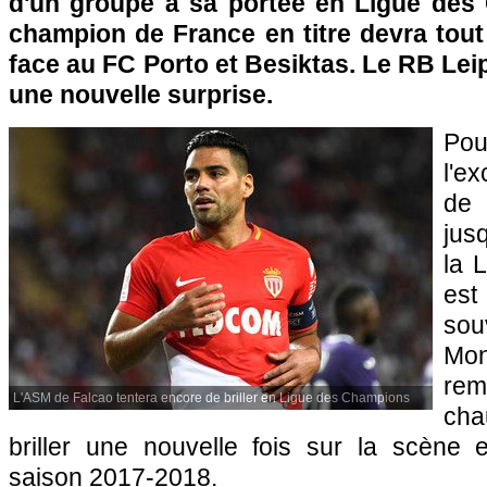
d'un groupe à sa portée en Ligue des
champion de France en titre devra tou
face au FC Porto et Besiktas. Le RB Leip
une nouvelle surprise.
Po
l'e
de 
jus
la 
est
so
Mo
re
L'ASM de Falcao tentera encore de briller en Ligue des Champions
cha
briller une nouvelle fois sur la scène
saison 2017-2018.