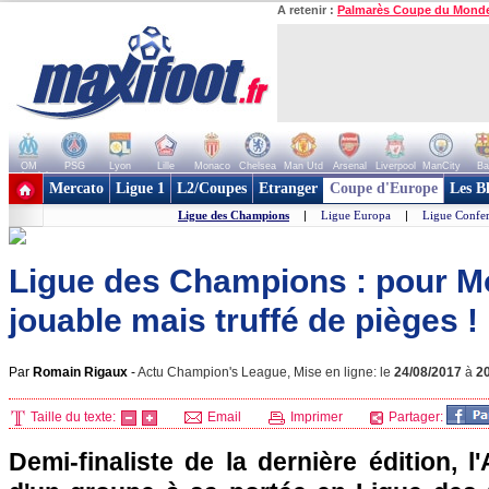
A retenir :
Palmarès Coupe du Mond
OM
PSG
Lyon
Lille
Monaco
Chelsea
Man Utd
Arsenal
Liverpool
ManCity
Ba
+ de clubs
Mercato
Ligue 1
L2/Coupes
Etranger
Coupe d'Europe
Les B
Ligue des Champions
|
Ligue Europa
|
Ligue Confe
Ligue des Champions : pour M
jouable mais truffé de pièges !
Par
Romain Rigaux
-
Actu Champion's League, Mise en ligne: le
24/08/2017
à
2
Taille du texte:
Email
Imprimer
Partager:
Demi-finaliste de la dernière édition, 