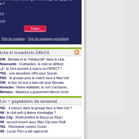
e ?
UI
NON
Voter
Voir les resultats
-
Voir les sondages précédents
Actu et transferts 24h/24
OM
: Benatia et la "médiocrité" dans le club
Newcastle
: Guimarães, le club se défend
L2
: la 1ère journée à suivre en DIRECT !
PSG
: une deuxième offre pour Suzuki
PSG
: le groupe pour le match face à Man Utd
OM
: le jour où tout a basculé pour Benatia
Heracles
: Reine-Adélaïde, le sort s'acharne...
Monaco
: Mawissa a gravement blessé Uche
OM
: accord avec la Real Sociedad pour Aguerd
Les + populaires du moment
Barça
: Araujo va partir en prêt à Liverpool
OM
: Côme pousse pour Gouiri
PSG
: 4 retours dans le groupe face à Man Utd ?
Man Utd
: le groupe pour défier le PSG
OM
: le club prêt à libérer Kondogbia ?
L3
: Caen premier leader
Man City
: Rodri préfère le Barça au Real !
OM
: Højbjerg, son agent maintient le suspense
OM
: accord trouvé avec Man City pour Rulli
OM
: Gouiri évoque son avenir
PSG
: l'étonnante rumeur Gusto
Leipzig
: le transfert d'Asllani tombe à l'eau
OM
: Lucas Perri a été approché
L3
: 1ère utilisation du Football Video Support
OM
: une offre pour Bulka
OM
: Benatia envoie une pique à Longoria