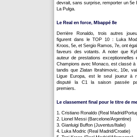
devrait, sans surprise, remporter un 5e 
La Pulga.
Le Real en force, Mbappé 8e
Derrière Ronaldo, trois autres jou
figurent dans le TOP 10 : Luka Modr
Kroos, 5e, et Sergio Ramos, 7e, ont éga
faveurs des votants. A noter que Ky
auteur de prestations exceptionnelles
Champions avec Monaco, est classé à l
tandis que Zlatan Ibrahimovic, 10e, va
Ligue Europa, est le seul joueur à 
disputé la C1 la saison passée pa
premiers.
Le classement final pour le titre de m
1. Cristiano Ronaldo (Real Madrid/Portu
2. Lionel Messi (Barcelone/Argentine)
3. Gianluigi Buffon (Juventus/Italie)
4. Luka Modric (Real Madrid/Croatie)