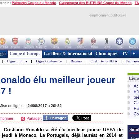
etenir :
Palmarès Coupe du Monde
-
Classement des BUTEURS Coupe du Monde
-
TA
emplacement publicitaire
n Utd
Arsenal
Liverpool
ManCity
Barca
Real
Atletico
Milan
Juve
Inter
Naples
ger
Coupe d'Europe
Les Bleus & International
Chroniques
TV
+
|
Ligue Europa
|
Ligue Conference
|
Buteurs
|
Coefficients UEFA
|
Palmarè
onaldo élu meilleur joueur
Lie
Ac
7 !
Ré
pr
Cl
ise en ligne: le
24/08/2017
à
20h32
Pa
Co
mprimer
Partager:
re, Cristiano Ronaldo a été élu meilleur joueur UEFA de
Sond
e jeudi à Monaco. Le Portugais, déjà lauréat en 2014 et
Zidan