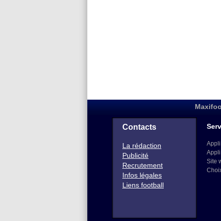
Maxifoo
Serv
Contacts
Appli
La rédaction
Appli
Publicité
Site 
Recrutement
Choi
Infos légales
Liens football