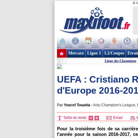
A r
OM
PSG
Lyon
Lille
Monaco
Chelsea
Ma
+ de clubs
Mercato
Ligue 1
L2/Coupes
Etran
Ligue des Champions
UEFA : Cristiano R
d'Europe 2016-201
Par
Youcef Touaitia
-
Actu Champion's League, M
Taille du texte:
Email
I
Pour la troisième fois de sa carriè
l'année pour la saison 2016-2017, c