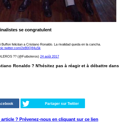
inalistes se congratulent
ffon felicitan a Cristiano Ronaldo. La rivalidad queda en la cancha.
pic.twitter.com/2eB0Q84uSk
LEROS ?? (@FutboIeros)
24 août 2017
stiano Ronaldo ? N'hésitez pas à réagir et à débattre dans
Facebook
Partager sur Twitter
article ? Prévenez-nous en cliquant sur ce lien