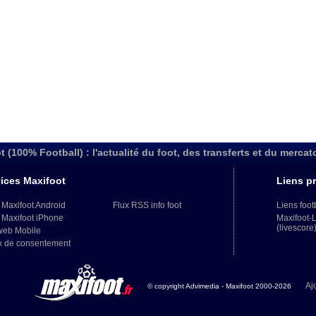
t (100% Football) : l'actualité du foot, des transferts et du mercat
ices Maxifoot
Liens pr
 Maxifoot Android
Flux RSS info foot
Liens foot
 Maxifoot iPhone
Maxifoot-
(livescore
web Mobile
x de consentement
Aj
© copyright Advimedia - Maxifoot 2000-2026