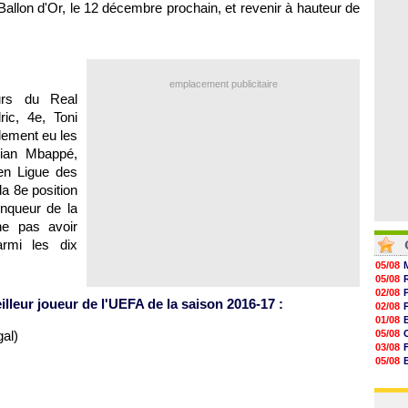
06/08
Ballon d'Or, le 12 décembre prochain, et revenir à hauteur de
07/08
V
07/08
07/08
07/08
07/08
07/08
emplacement publicitaire
eurs du Real
ic, 4e, Toni
lement eu les
lian Mbappé,
 en Ligue des
a 8e position
inqueur de la
ne pas avoir
rmi les dix
05/08
05/08
02/08
eilleur joueur de l'UEFA de la saison 2016-17 :
02/08
01/08
gal)
05/08
03/08
05/08
03/08
03/08