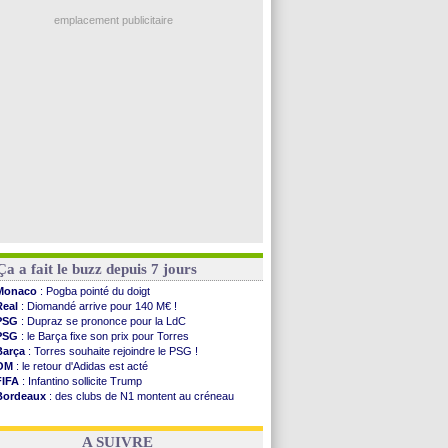
Ouganda
: Owori battu à mort à Kampala
illarreal
: Al-Ahli veut Pape Gueye
emplacement publicitaire
Lyon
: la dernière saison de Fonseca ?
OM
: un nouveau prétendant pour Højbjerg
Brest
: un gardien norvégien en approche ?
OM
: McCourt a versé 120 M€ en 2026
PSG
: 4 retours dans le groupe face à Man Utd ...
Voir les brèves précédentes
Ça a fait le buzz depuis 7 jours
Monaco
: Pogba pointé du doigt
Real
: Diomandé arrive pour 140 M€ !
PSG
: Dupraz se prononce pour la LdC
PSG
: le Barça fixe son prix pour Torres
Barça
: Torres souhaite rejoindre le PSG !
OM
: le retour d'Adidas est acté
FIFA
: Infantino sollicite Trump
Bordeaux
: des clubs de N1 montent au créneau
Argentine
: quand Medina recadre... sa mère
Real
: le démenti de Leipzig pour Diomandé
A SUIVRE