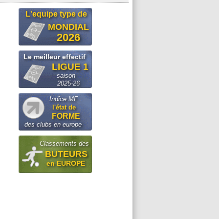
L'equipe type de
MONDIAL
2026
Le meilleur effectif
LIGUE 1
saison
2025-26
Indice MF :
l'état de
FORME
des clubs en europe
Classements des
BUTEURS
en EUROPE