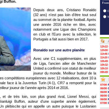
gi Buffon.
Franc
Depuis deux ans, Cristiano Ronaldo
O
(32 ans) n'est pas loin d'être tout seul
au sommet de la planète football. Après
une année 2016 riche en titre, avec
notamment une Ligue des Champions
en club et l'Euro avec la sélection, le
Portugais a fait aussi bien en 2017.
12h22
Ronaldo sur une autre planète
12h00
11h46
11h20
Avec une C1 supplémentaire, en plus
10h49
de Liga, l'ancien ailier de Manchester
10h32
United a confirmé son statut de meilleur
!
10h10
09h49
joueur du monde. Meilleur buteur de la
09h35
 des compétitions européennes avec 12 réalisations, dont 10 à
09h08
finale face à la Juventus Turin (4-1), CR7 a remporté pour la
08h54
07/08
08h32
meilleur joueur de l'année après 2014 et 2016.
06/08
07/08
06/08
07/08
06/08
et de très loin, son plus grand rival, Lionel Messi, qui
07/08
06/08
Gianluigi Buffon, auteur d'une superbe année également,
07/08
07/08
07/08
n plébiscite qui en appelle un autre puisque le Lusitanien
06/08
07/08