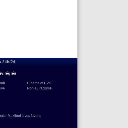
o 24h/24
ivilégiés
ball
Cinema et DVD
Live
Non au racisme
)
outer Maxifoot à vos favoris