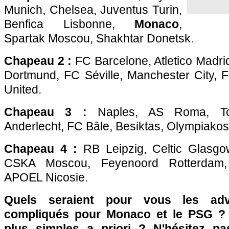
Munich, Chelsea, Juventus Turin,
Benfica Lisbonne,
Monaco
,
Spartak Moscou, Shakhtar Donetsk.
Chapeau 2 :
FC Barcelone, Atletico Madri
Dortmund, FC Séville, Manchester City, 
United.
Chapeau 3 :
Naples, AS Roma, Tott
Anderlecht, FC Bâle, Besiktas, Olympiakos
Chapeau 4 :
RB Leipzig, Celtic Glasgow
CSKA Moscou, Feyenoord Rotterdam, 
APOEL Nicosie.
Quels seraient pour vous les adv
compliqués pour Monaco et le PSG ? E
plus simples a priori ? N'hésitez pa