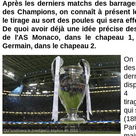
Après les derniers matchs des barrages
des Champions, on connaît à présent 
le tirage au sort des poules qui sera eff
De quoi avoir déjà une idée précise de
de l'AS Monaco, dans le chapeau 1, 
Germain, dans le chapeau 2.
On 
des
de
dis
4 
tir
qui 
(18
Par
Qui soulèvera le prestigieux trophée en 2018 ?
mai