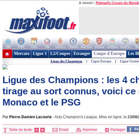
A retenir :
Palmarès Coupe du Mond
OM
PSG
Lyon
Lille
Monaco
Chelsea
Man Utd
Arsenal
Liverpool
ManCity
Ba
+ de clubs
Mercato
Ligue 1
L2/Coupes
Etranger
Coupe d'Europe
Les B
Ligue des Champions
|
Ligue Europa
|
Ligue Confe
Ligue des Champions : les 4 c
tirage au sort connus, voici ce
Monaco et le PSG
Par
Pierre-Damien Lacourte
-
Actu Champion's League, Mise en ligne: le
23/08
Taille du texte:
Email
Imprimer
Partager: