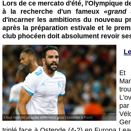
Lors de ce mercato d'été, l'Olympique de
à la recherche d'un fameux
«grand 
d'incarner les ambitions du nouveau pr
après la préparation estivale et le premi
club phocéen doit absolument revoir ses
Le
Et 
Mar
tro
L'o
par
Vé
Il faut recruter un autre défenseur pour l'associer à Rami.
Ger
triplé face à Ostende (4-2) en Europa Le