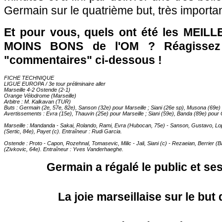
Germain sur le quatrième but, très importa
Et pour vous, quels ont été les MEILL
MOINS BONS de l'OM ? Réagissez 
"commentaires" ci-dessous !
FICHE TECHNIQUE
LIGUE EUROPA / 3e tour préliminaire aller
Marseille 4-2 Ostende (2-1)
Orange Vélodrome (Marseille)
Arbitre : M. Kalkavan (TUR)
Buts : Germain (2e, 57e, 82e), Sanson (32e) pour Marseille ; Siani (26e sp), Musona (69e
Avertissements : Evra (15e), Thauvin (25e) pour Marseille ; Siani (59e), Banda (89e) pour
Marseille : Mandanda - Sakai, Rolando, Rami, Evra (Hubocan, 75e) - Sanson, Gustavo, 
(Sertic, 84e), Payet (c). Entraîneur : Rudi Garcia.
Ostende : Proto - Capon, Rozehnal, Tomasevic, Milic - Jali, Siani (c) - Rezaeian, Berrier 
(Zivkovic, 64e). Entraîneur : Yves Vanderhaeghe.
Germain a régalé le public et se
La joie marseillaise sur le bu