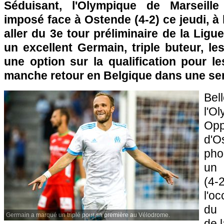
Séduisant, l'Olympique de Marseille
imposé face à Ostende (4-2) ce jeudi, à
aller du 3e tour préliminaire de la Ligu
un excellent Germain, triple buteur, l
une option sur la qualification pour l
manche retour en Belgique dans une se
Be
l'O
Opp
d'O
pho
un 
(4
l'o
du 
Germain a marqué un triplé pour sa première au Vélodrome.
de 