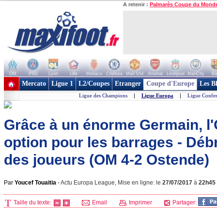
A retenir :
Palmarès Coupe du Mond
OM
PSG
Lyon
Lille
Monaco
Chelsea
Man Utd
Arsenal
Liverpool
ManCity
Ba
+ de clubs
Mercato
Ligue 1
L2/Coupes
Etranger
Coupe d'Europe
Les B
Ligue des Champions
|
Ligue Europa
|
Ligue Confe
Grâce à un énorme Germain, l
option pour les barrages - Déb
des joueurs (OM 4-2 Ostende)
Par
Youcef Touaitia
-
Actu Europa League, Mise en ligne: le
27/07/2017
à
22h45
Taille du texte:
Email
Imprimer
Partager: