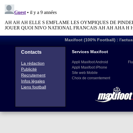
Maxifoot (100% Football) : l'actua
Services Maxifoot
Contacts
Appli Maxifoot Android
Flu
La rédaction
Appli Maxifoot iPhone
Publicité
Site web Mobile
Recrutement
Choix de consentement
Infos légales
Liens football