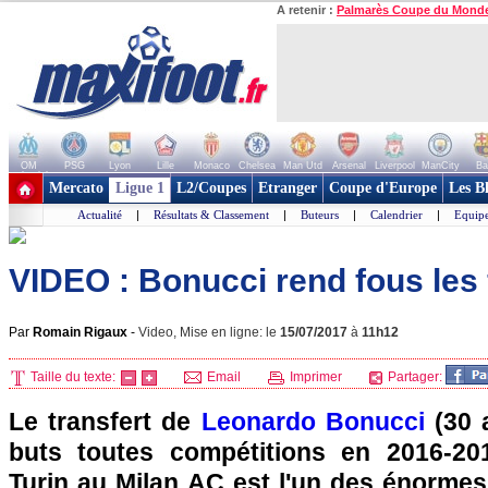
A retenir :
Palmarès Coupe du Mond
OM
PSG
Lyon
Lille
Monaco
Chelsea
Man Utd
Arsenal
Liverpool
ManCity
Ba
+ de clubs
Mercato
Ligue 1
L2/Coupes
Etranger
Coupe d'Europe
Les B
Actualité
|
Résultats & Classement
|
Buteurs
|
Calendrier
|
Equipe
VIDEO : Bonucci rend fous les 
Par
Romain Rigaux
-
Video, Mise en ligne: le
15/07/2017
à
11h12
Taille du texte:
Email
Imprimer
Partager:
Le transfert de
Leonardo Bonucci
(30 
buts toutes compétitions en 2016-20
Turin au Milan AC est l'un des énormes