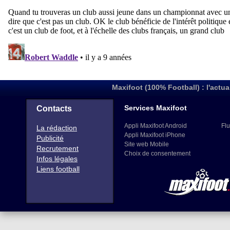
Maxifoot (100% Football) : l'actua
Services Maxifoot
Contacts
Appli Maxifoot Android
Flu
La rédaction
Appli Maxifoot iPhone
Publicité
Site web Mobile
Recrutement
Choix de consentement
Infos légales
Liens football