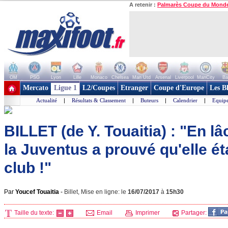
A retenir :
Palmarès Coupe du Mond
OM
PSG
Lyon
Lille
Monaco
Chelsea
Man Utd
Arsenal
Liverpool
ManCity
Ba
+ de clubs
Mercato
Ligue 1
L2/Coupes
Etranger
Coupe d'Europe
Les B
Actualité
|
Résultats & Classement
|
Buteurs
|
Calendrier
|
Equipe
BILLET (de Y. Touaitia) : "En l
la Juventus a prouvé qu'elle é
club !"
Par
Youcef Touaitia
-
Billet, Mise en ligne: le
16/07/2017
à
15h30
Taille du texte:
Email
Imprimer
Partager: