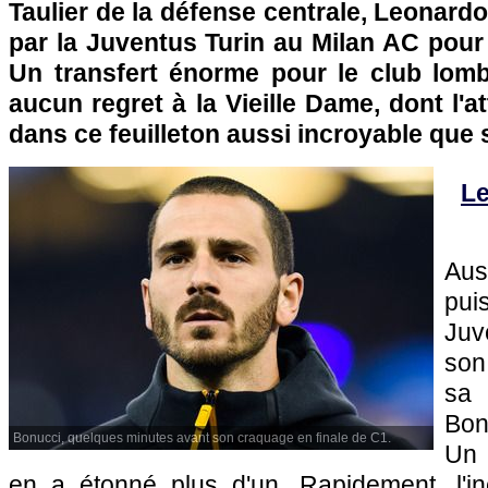
Taulier de la défense centrale, Leonard
par la Juventus Turin au Milan AC pour 
Un transfert énorme pour le club lomb
aucun regret à la Vieille Dame, dont l'at
dans ce feuilleton aussi incroyable que 
Le
Au
pu
Juv
son
sa 
Bon
Bonucci, quelques minutes avant son craquage en finale de C1.
Un 
en a étonné plus d'un. Rapidement, l'i