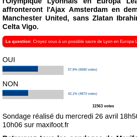
l'Olympique Lyonnais en Europa L
affronteront l'Ajax Amsterdam en demi
Manchester United, sans Zlatan Ibrahim
Celta Vigo.
La question
: Croyez vous à un possible sacre de Lyon en Europa
OUI
57,9% (6690 votes)
NON
42,1% (4873 votes)
11563 votes
Sondage réalisé du mercredi 26 avril 18h50
10h06 sur maxifoot.fr