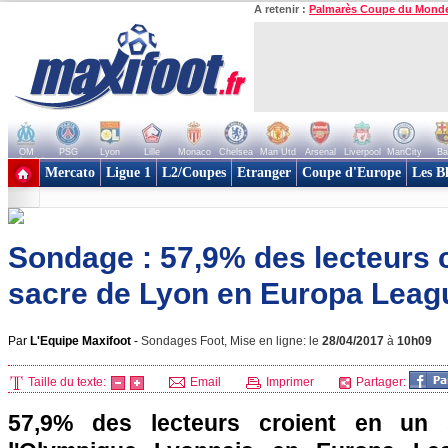
A retenir :
Palmarès Coupe du Mond
OM
PSG
Lyon
Lille
Monaco
Chelsea
Man Utd
Arsenal
Liverpool
ManCity
Ba
+ de clubs
Mercato
Ligue 1
L2/Coupes
Etranger
Coupe d'Europe
Les B
Sondage : 57,9% des lecteurs 
sacre de Lyon en Europa Leag
Par
L'Equipe Maxifoot
-
Sondages Foot, Mise en ligne: le
28/04/2017
à
10h09
Taille du texte:
Email
Imprimer
Partager:
57,9% des lecteurs croient en un 