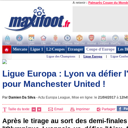
A retenir :
Palmarès Coupe du Mond
OM
PSG
Lyon
Lille
Monaco
Chelsea
Man Utd
Arsenal
Liverpool
ManCity
Ba
+ de clubs
Mercato
Ligue 1
L2/Coupes
Etranger
Coupe d'Europe
Les B
Ligue des Champions
|
Ligue Europa
|
Ligue Confe
Ligue Europa : Lyon va défier l'
pour Manchester United !
Par
Damien Da Silva
-
Actu Europa League, Mise en ligne: le
21/04/2017
à
12h4
Taille du texte:
Email
Imprimer
Partager:
Après le tirage au sort des demi-finales