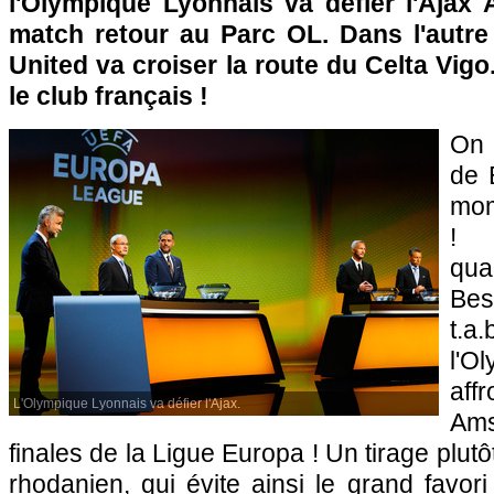
l'Olympique Lyonnais va défier l'Aja
match retour au Parc OL. Dans l'autr
United va croiser la route du Celta Vigo
le club français !
On 
de 
mom
! 
qua
Bes
t.a.
l'O
af
L'Olympique Lyonnais va défier l'Ajax.
Am
finales de la Ligue Europa ! Un tirage plutô
rhodanien, qui évite ainsi le grand favori