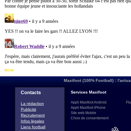
Maxifoot (100% Football) : l'actua
Services Maxifoot
Contacts
Appli Maxifoot Android
Flu
La rédaction
Appli Maxifoot iPhone
Publicité
Site web Mobile
Recrutement
Choix de consentement
Infos légales
Liens football