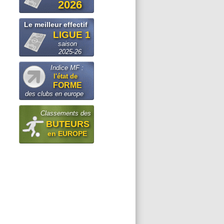
2026
Le meilleur effectif
LIGUE 1
saison
2025-26
Indice MF :
l'état de
FORME
des clubs en europe
Classements des
BUTEURS
en EUROPE