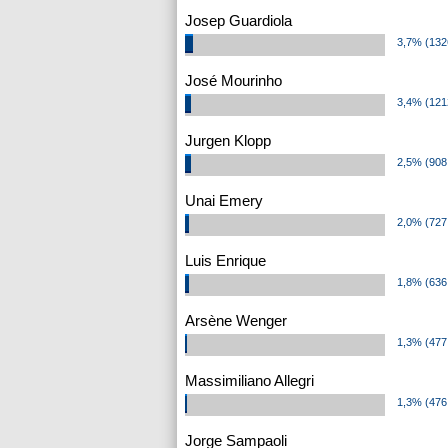
Josep Guardiola
3,7% (132
José Mourinho
3,4% (121
Jurgen Klopp
2,5% (908
Unai Emery
2,0% (727
Luis Enrique
1,8% (636
Arsène Wenger
1,3% (477
Massimiliano Allegri
1,3% (476
Jorge Sampaoli