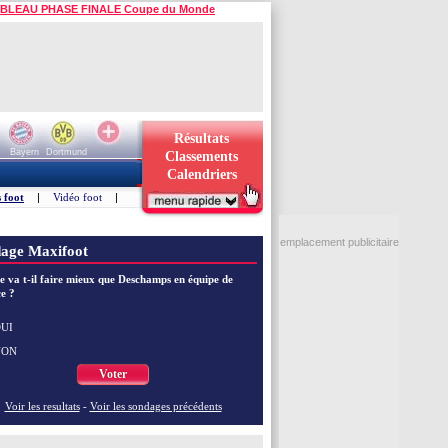
BLEAU PHASE FINALE Coupe du Monde
Résultats
Bayern
Dortmund
Classements
Calendriers
 foot
|
Vidéo foot
|
emplacement publicitaire
age Maxifoot
e va t-il faire mieux que Deschamps en équipe de
e ?
UI
NON
Voter
Voir les resultats
-
Voir les sondages précédents