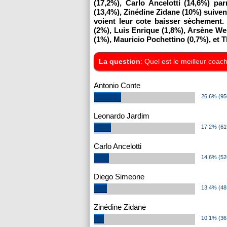
(17,2%), Carlo Ancelotti (14,6%) pa
(13,4%), Zinédine Zidane (10%) suiven
voient leur cote baisser sèchement.
(2%), Luis Enrique (1,8%), Arsène We
(1%), Mauricio Pochettino (0,7%), et 
La question
: Quel est le meilleur coac
Antonio Conte
26,6% (95
Leonardo Jardim
17,2% (61
Carlo Ancelotti
14,6% (52
Diego Simeone
13,4% (48
Zinédine Zidane
10,1% (36