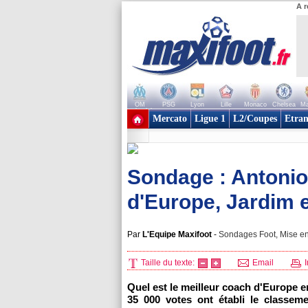
A r
OM
PSG
Lyon
Lille
Monaco
Chelsea
Ma
+ de clubs
Mercato
Ligue 1
L2/Coupes
Etran
Sondage : Antonio
d'Europe, Jardim e
Par
L'Equipe Maxifoot
-
Sondages Foot, Mise en
Taille du texte:
Email
I
Quel est le meilleur coach d'Europe e
35 000 votes ont établi le classem