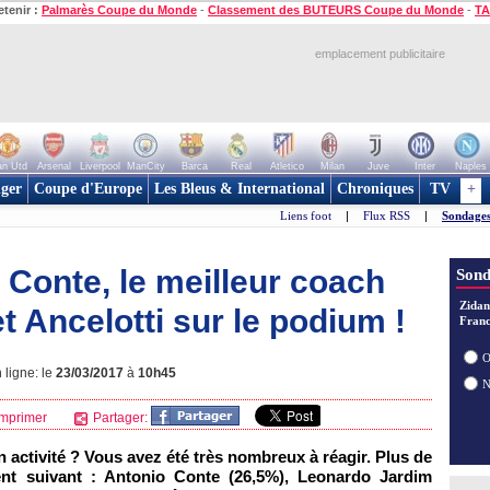
etenir :
Palmarès Coupe du Monde
-
Classement des BUTEURS Coupe du Monde
-
TA
emplacement publicitaire
n Utd
Arsenal
Liverpool
ManCity
Barca
Real
Atletico
Milan
Juve
Inter
Naples
ger
Coupe d'Europe
Les Bleus & International
Chroniques
TV
+
Liens foot
|
Flux RSS
|
Sondages
 Conte, le meilleur coach
Sond
Zidan
t Ancelotti sur le podium !
Franc
O
 ligne: le
23/03/2017
à
10h45
mprimer
Partager:
n activité ? Vous avez été très nombreux à réagir. Plus de
ent suivant : Antonio Conte (26,5%), Leonardo Jardim