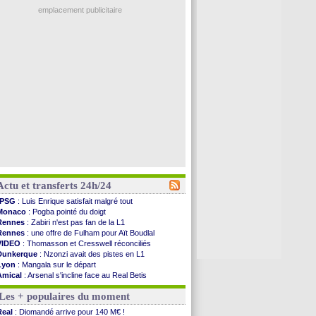
emplacement publicitaire
Actu et transferts 24h/24
PSG
: Luis Enrique satisfait malgré tout
Monaco
: Pogba pointé du doigt
Rennes
: Zabiri n'est pas fan de la L1
Rennes
: une offre de Fulham pour Aït Boudlal
VIDEO
: Thomasson et Cresswell réconciliés
Dunkerque
: Nzonzi avait des pistes en L1
Lyon
: Mangala sur le départ
Amical
: Arsenal s'incline face au Real Betis
Amical
: lourde défaite pour le PSG
Les + populaires du moment
Man City
: Maresca flou pour Reijnders
LdC
: Fenerbahçe prend une belle option
Real
: Diomandé arrive pour 140 M€ !