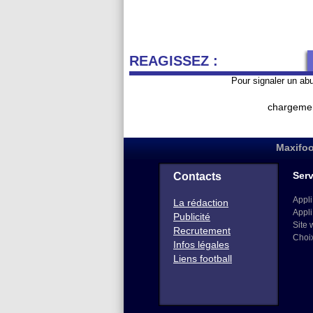
REAGISSEZ :
Pour signaler un ab
chargemen
Maxifoo
Serv
Contacts
Appli
La rédaction
Appli
Publicité
Site 
Recrutement
Choi
Infos légales
Liens football