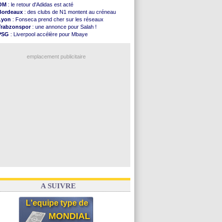
Al-Diriyah
: Mbemba arrive libre (officiel)
OM
: le retour d'Adidas est acté
Atletico
: le plan d'Alvarez à son retour
Bordeaux
: des clubs de N1 montent au créneau
Amical
: premier succès pour Brest
Lyon
: Fonseca prend cher sur les réseaux
VIDEO
: le joli but de Greenwood avec le Fener !
Trabzonspor
: une annonce pour Salah !
CdM 2030
: une promesse d'Infantino au Maroc ...
PSG
: Liverpool accélère pour Mbaye
PSG
: la compo pour le premier match amical
EdF
: Infantino complimente Mbappé
Newcastle
: Jaissle est le nouveau coach (off.)
Nice
: 3 joueurs écartés du groupe pro
Real
: une nouvelle offre pour Vinicius
emplacement publicitaire
Amical
: l'OM domine Al-Shahaniya
Monaco
: Cabral a prolongé (officiel)
Atletico
: Molina va signer à la Roma
Real
: Diomandé arrive pour 140 M€ !
Arsenal
: Havertz en veut encore plus
Voir les brèves précédentes
A SUIVRE
L'equipe type de
MONDIAL