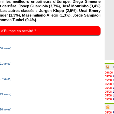
rmi les meilleurs entraîneurs d'Europe. Diego Simeone
t derrière. Josep Guardiola (3,7%), José Mourinho (3,4%)
 Les autres classés : Jurgen Klopp (2,5%), Unai Emery
nger (1,3%), Massimiliano Allegri (1,3%), Jorge Sampaoli
Thomas Tuchel (0,4%).
h d'Europe en activité ?
66 votes)
91 votes)
00h06
05/08
67 votes)
05/08
05/08
05/08
05/08
19 votes)
05/08
05/08
05/08
05/08
16 votes)
05/08
05/08