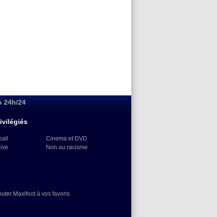
o 24h/24
ivilégiés
ball
Cinema et DVD
Live
Non au racisme
)
outer Maxifoot à vos favoris