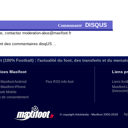
DISQUS
Communauté
us, contactez
moderation-abus@maxifoot.fr
t des commentaires disqUS ...
t (100% Football) : l'actualité du foot, des transferts et du mercat
ices Maxifoot
Liens pr
 Maxifoot Android
Flux RSS info foot
Liens foot
 Maxifoot iPhone
Maxifoot-
(livescore
web Mobile
x de consentement
Aj
© copyright Advimedia - Maxifoot 2000-2026