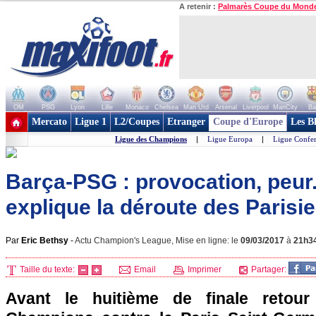
A retenir :
Palmarès Coupe du Mond
OM
PSG
Lyon
Lille
Monaco
Chelsea
Man Utd
Arsenal
Liverpool
ManCity
Ba
+ de clubs
Mercato
Ligue 1
L2/Coupes
Etranger
Coupe d'Europe
Les B
Ligue des Champions
|
Ligue Europa
|
Ligue Confe
Barça-PSG : provocation, peur.
explique la déroute des Parisi
Par
Eric Bethsy
-
Actu Champion's League, Mise en ligne: le
09/03/2017
à
21h3
Taille du texte:
Email
Imprimer
Partager:
Avant le huitième de finale retou