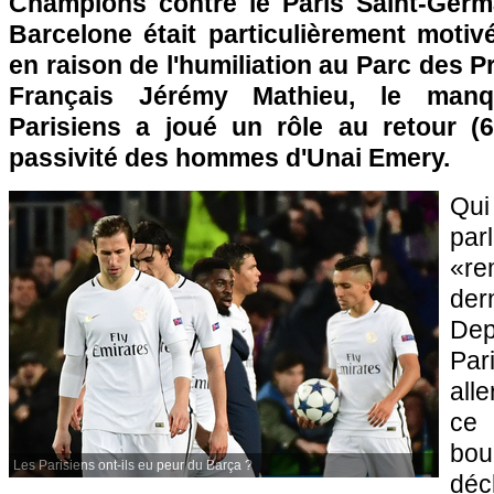
Champions contre le Paris Saint-Germ
Barcelone était particulièrement motiv
en raison de l'humiliation au Parc des Pr
Français Jérémy Mathieu, le manq
Parisiens a joué un rôle au retour (
passivité des hommes d'Unai Emery.
Qu
par
«r
der
De
Par
alle
ce
bo
Les Parisiens ont-ils eu peur du Barça ?
déc