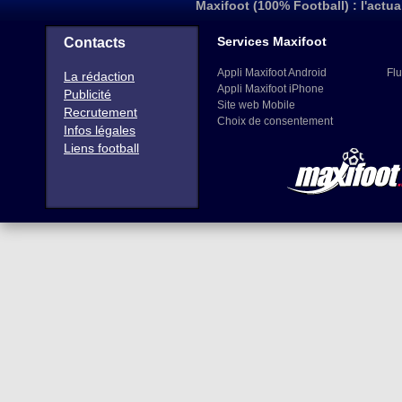
Maxifoot (100% Football) : l'actua
Services Maxifoot
Contacts
Appli Maxifoot Android
Flu
La rédaction
Appli Maxifoot iPhone
Publicité
Site web Mobile
Recrutement
Choix de consentement
Infos légales
Liens football