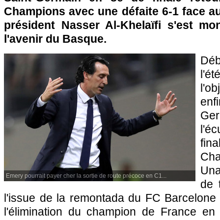
Champions avec une défaite 6-1 face a
président Nasser Al-Khelaïfi s'est mon
l'avenir du Basque.
Déb
l'
l'o
enf
Ge
l'é
fi
Cha
Una
Emery pourrait payer cher la sortie de route précoce en C1...
de 
l'issue de la remontada du FC Barcelone 
l'élimination du champion de France en 