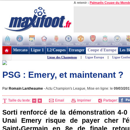
A retenir :
Palmarès Coupe du Mond
OM
PSG
Lyon
Lille
Monaco
Chelsea
Man Utd
Arsenal
Liverpool
ManCity
Ba
+ de clubs
Mercato
Ligue 1
L2/Coupes
Etranger
Coupe d'Europe
Les B
Ligue des Champions
|
Ligue Europa
|
Ligue Confe
PSG : Emery, et maintenant ?
Par
Romain Lantheaume
-
Actu Champion's League, Mise en ligne: le
09/03/201
Taille du texte:
Email
Imprimer
Partager:
Sorti renforcé de la démonstration 4-0 à 
Unai Emery risque de payer cher l'él
Saint-Germain en 8e de finale reto