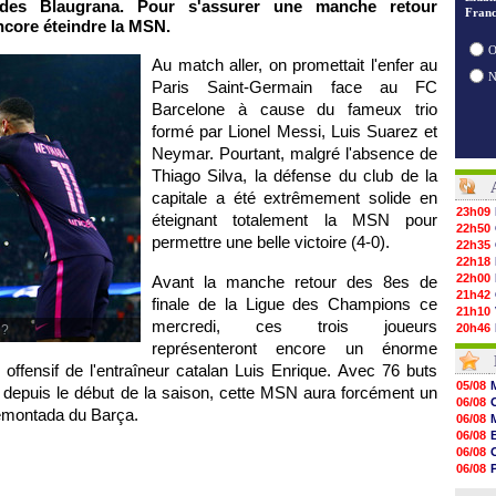
e des Blaugrana. Pour s'assurer une manche retour
Franc
 encore éteindre la MSN.
O
Au match aller, on promettait l'enfer au
Paris Saint-Germain face au FC
Barcelone à cause du fameux trio
formé par Lionel Messi, Luis Suarez et
Neymar. Pourtant, malgré l'absence de
Thiago Silva, la défense du club de la
capitale a été extrêmement solide en
23h09
éteignant totalement la MSN pour
22h50
permettre une belle victoire (4-0).
22h35
22h18
22h00
Avant la manche retour des 8es de
21h42
finale de la Ligue des Champions ce
21h10
mercredi, ces trois joueurs
20h46
 ?
20h30
représenteront encore un énorme
20h01
offensif de l'entraîneur catalan Luis Enrique. Avec 76 buts
19h18
05/08
s depuis le début de la saison, cette MSN aura forcément un
19h09
06/08
18h48
remontada du Barça.
06/08
18h37
06/08
18h29
06/08
17h58
06/08
17h46
06/08
17h32