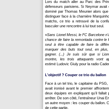
Lors du match aller au Parc des Princ
défenseurs parisiens. Si Neymar avait é
dominé par Thomas Meunier alors que s
distinguer face à la charnière Marquin
matchs, ce trio a retrouvé de la confia
basculer une rencontre à lui tout seul.
«
Sans Lionel Messi, le FC Barcelone n'
chance de faire la remontada contre le P
seul à être capable de faire la différ
marquer des buts tout seul, en plus, 
gagner. (...) Je suis sûr que si Lio
montre, les trois attaquants vont ap
estimé Ludovic Giuly pour la radio Cade
L'objectif ? Couper ce trio du ballon
Face à un tel trio, le capitaine du PSG,
avait ironisé avant le premier affrontem
deux équipes en expliquant qu'il fallait 
arrêter. De son côté, l'entraîneur Unai 
un autre moyen : les couper du ballon. Ce
de cette partie.