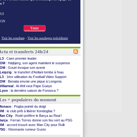
e ?
UI
NON
Voter
Voir les resultats
-
Voir les sondages précédents
Actu et transferts 24h/24
L3
: Caen premier leader
OM
: Højbjerg, son agent maintient le suspense
OM
: Gouiri évoque son avenir
Leipzig
: le transfert d'Asllani tombe à l'eau
L3
: 1ère utilisation du Football Video Support
OM
: Benatia envoie une pique à Longoria
Villarreal
: Al-Ahli veut Pape Gueye
Lyon
: la dernière saison de Fonseca ?
OM
: un nouveau prétendant pour Højbjerg
Les + populaires du moment
Brest
: un gardien norvégien en approche ?
OM
: McCourt a versé 120 M€ en 2026
Monaco
: Pogba pointé du doigt
PSG
: 4 retours dans le groupe face à Man Utd ...
OM
: le club prêt à libérer Kondogbia ?
Nice
: Kevin Carlos va partir en Italie
Man City
: Rodri préfère le Barça au Real !
L1
: prison avec sursis requis contre un arbitre
Barça
: Ferran Torres donne son feu vert au PSG
Leganés
: c'est signé pour Luca Zidane (off.)
OM
: accord trouvé avec Man City pour Rulli
Atletico
: Ruggeri en route pour Aston Villa
PSG
: l'étonnante rumeur Gusto
Monaco
: Filipe Luis soutient Biereth
OM
: une offre pour Bulka
Lyon
: Mangala prêté à Getafe (officiel)