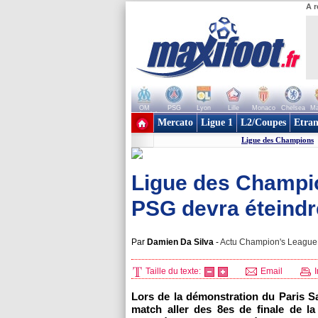
A r
OM
PSG
Lyon
Lille
Monaco
Chelsea
Ma
+ de clubs
Mercato
Ligue 1
L2/Coupes
Etran
Ligue des Champions
Ligue des Champion
PSG devra éteindr
Par
Damien Da Silva
-
Actu Champion's League, 
Taille du texte:
Email
I
Lors de la démonstration du Paris S
match aller des 8es de finale de l