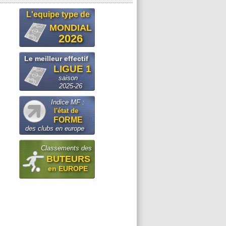
L'equipe type de
MONDIAL
2026
Le meilleur effectif
LIGUE 1
saison
2025-26
Indice MF :
l'état de
FORME
des clubs en europe
Classements des
BUTEURS
en EUROPE