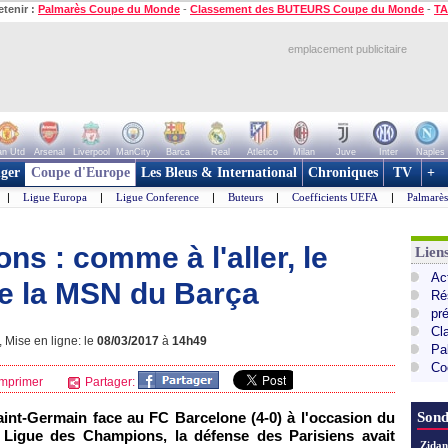
etenir :
Palmarès Coupe du Monde
-
Classement des BUTEURS Coupe du Monde
-
TA
emplacement publicitaire
n Utd
Arsenal
Liverpool
ManCity
Barca
Real
Atletico
Milan
Juve
Inter
Naples
ger
Coupe d'Europe
Les Bleus & International
Chroniques
TV
+
|
Ligue Europa
|
Ligue Conference
|
Buteurs
|
Coefficients UEFA
|
Palmarè
s : comme à l'aller, le
Lie
Ac
e la MSN du Barça
Ré
pr
Cl
Mise en ligne: le
08/03/2017
à
14h49
Pa
Co
mprimer
Partager:
aint-Germain face au FC Barcelone (4-0) à l'occasion du
Sond
a Ligue des Champions, la défense des Parisiens avait
Zidan