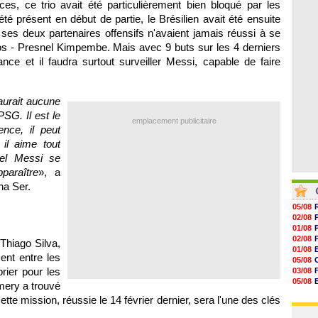
es, ce trio avait été particulièrement bien bloqué par les
06/08
17h16
té présent en début de partie, le Brésilien avait été ensuite
16h59
16h37
es deux partenaires offensifs n'avaient jamais réussi à se
16h33
hos - Presnel Kimpembe. Mais avec 9 buts sur les 4 derniers
16h27
nce et il faudra surtout surveiller Messi, capable de faire
16h22
aurait aucune
SG. Il est le
emplacement publicitaire
ence, il peut
il aime tout
nel Messi se
paraître
», a
na Ser.
05/08
02/08
01/08
02/08
 Thiago Silva,
01/08
ent entre les
05/08
prier pour les
03/08
05/08
Emery a trouvé
03/08
tte mission, réussie le 14 février dernier, sera l'une des clés
03/08