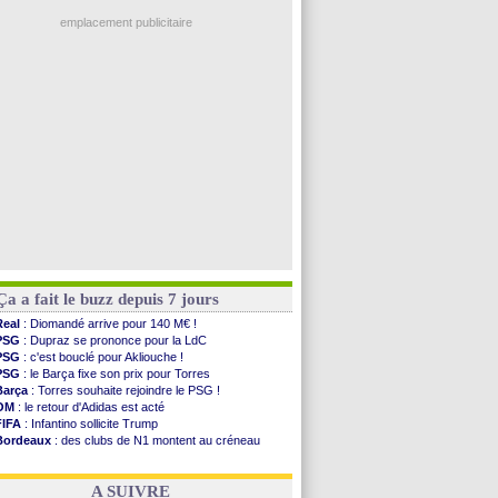
Ouganda
: Owori battu à mort à Kampala
PSG
: Nsoki va signer en Croatie
emplacement publicitaire
Arsenal
: Naples vise Gabriel Jesus
Real
: Mastantuono prêté à la Fiorentina (off.)
Man City
: accord avec le Barça pour Rodri ?
Rennes
: Haise a prolongé (officiel)
Palace
: Tomiyasu a convaincu (officiel)
Voir les brèves précédentes
Ça a fait le buzz depuis 7 jours
Real
: Diomandé arrive pour 140 M€ !
PSG
: Dupraz se prononce pour la LdC
PSG
: c'est bouclé pour Akliouche !
PSG
: le Barça fixe son prix pour Torres
Barça
: Torres souhaite rejoindre le PSG !
OM
: le retour d'Adidas est acté
FIFA
: Infantino sollicite Trump
Bordeaux
: des clubs de N1 montent au créneau
Argentine
: quand Medina recadre... sa mère
Real
: le démenti de Leipzig pour Diomandé
A SUIVRE