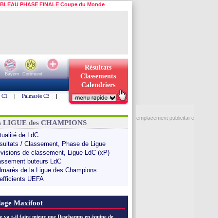
BLEAU PHASE FINALE Coupe du Monde
Résultats
Bayern
Dortmund
Classements
Calendriers
s C1
|
Palmarès C3
|
emplacement publicitaire
ns LIGUE des CHAMPIONS
tualité de LdC
sultats / Classement, Phase de Ligue
évisions de classement, Ligue LdC (xP)
assement buteurs LdC
lmarès de la Ligue des Champions
efficients UEFA
age Maxifoot
e va t-il faire mieux que Deschamps en équipe de