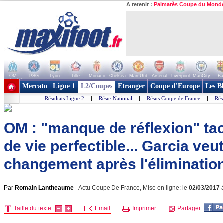
A retenir :
Palmarès Coupe du Mond
OM
PSG
Lyon
Lille
Monaco
Chelsea
Man Utd
Arsenal
Liverpool
ManCity
Ba
+ de clubs
Mercato
Ligue 1
L2/Coupes
Etranger
Coupe d'Europe
Les B
Résultats Ligue 2
|
Résus National
|
Résus Coupe de France
|
Rés
OM : "manque de réflexion" tac
de vie perfectible... Garcia veu
changement après l'élimination
Par
Romain Lantheaume
-
Actu Coupe De France, Mise en ligne: le
02/03/2017
Taille du texte:
Email
Imprimer
Partager: