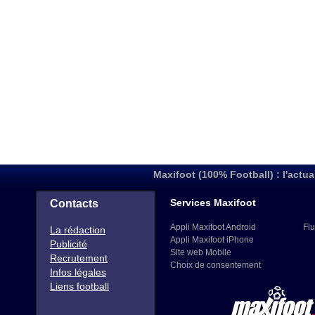
Maxifoot (100% Football) : l'actua
Services Maxifoot
Contacts
Appli Maxifoot Android
Flu
La rédaction
Appli Maxifoot iPhone
Publicité
Site web Mobile
Recrutement
Choix de consentement
Infos légales
Liens football