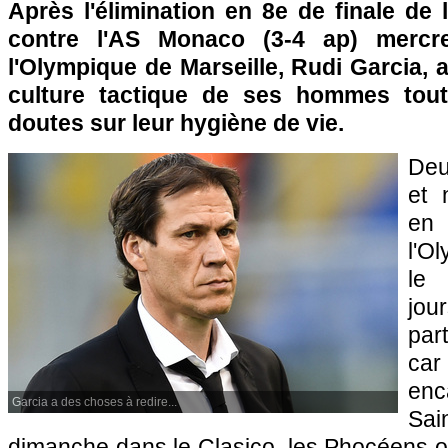
Après l'élimination en 8e de finale de
contre l'AS Monaco (3-4 ap) mercred
l'Olympique de Marseille, Rudi Garcia, 
culture tactique de ses hommes tou
doutes sur leur hygiène de vie.
Deu
et 
en 
l'O
le 
j
par
ca
enc
Garcia a des choses à redire...
Sa
dimanche dans le Clasico, les Phocéens on