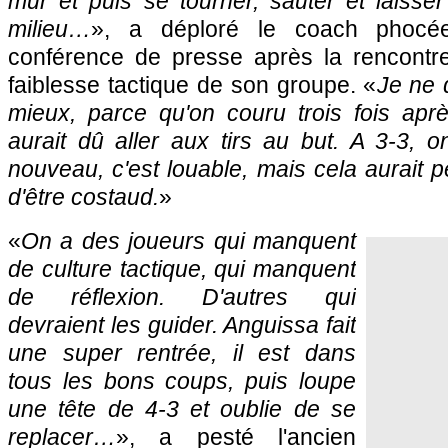
mur et puis se tourner, sauter et laisse
milieu…
», a déploré le coach phocé
conférence de presse après la rencontre,
faiblesse tactique de son groupe. «
Je ne 
mieux, parce qu'on couru trois fois apr
aurait dû aller aux tirs au but. A 3-3, o
nouveau, c'est louable, mais cela aurait pe
d'être costaud.
»
«
On a des joueurs qui manquent
de culture tactique, qui manquent
de réflexion. D'autres qui
devraient les guider. Anguissa fait
une super rentrée, il est dans
tous les bons coups, puis loupe
une tête de 4-3 et oublie de se
replacer…
», a pesté l'ancien