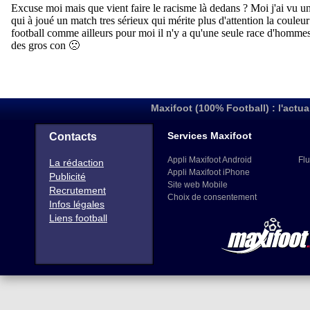
Maxifoot (100% Football) : l'actua
Services Maxifoot
Contacts
Appli Maxifoot Android
Flu
La rédaction
Appli Maxifoot iPhone
Publicité
Site web Mobile
Recrutement
Choix de consentement
Infos légales
Liens football