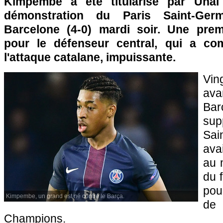
Kimpembe a été titularisé par Unai
démonstration du Paris Saint-Ge
Barcelone (4-0) mardi soir. Une prem
pour le défenseur central, qui a com
l'attaque catalane, impuissante.
Vi
ava
Bar
su
Sai
ava
au 
du f
pour
Kimpembe, un grand est né contre le Barça.
de
Champions.