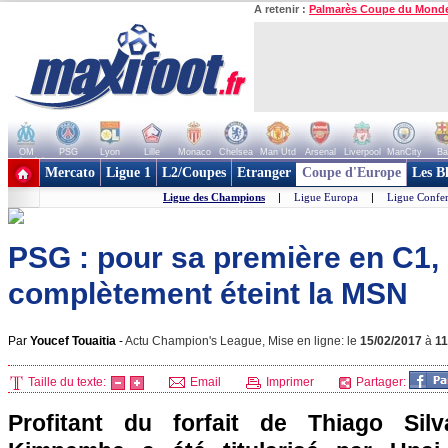
A retenir :
Palmarès Coupe du Mond
OM
PSG
Lyon
Lille
Monaco
Chelsea
Man Utd
Arsenal
Liverpool
ManCity
Ba
+ de clubs
Mercato
Ligue 1
L2/Coupes
Etranger
Coupe d'Europe
Les B
Ligue des Champions
|
Ligue Europa
|
Ligue Confe
PSG : pour sa première en C1
complètement éteint la MSN
Par
Youcef Touaitia
-
Actu Champion's League, Mise en ligne: le
15/02/2017
à
1
Taille du texte:
Email
Imprimer
Partager:
Profitant du forfait de Thiago Silv