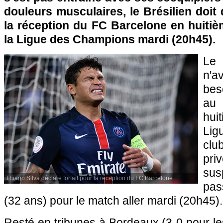
douleurs musculaires, le Brésilien doit 
la réception du FC Barcelone en huitièm
la Ligue des Champions mardi (20h45).
Le 
n'a
bes
au
hui
Lig
clu
pri
su
Thiago Silva déclare forfait pour la réception du FC Barcelone.
pas
(32 ans) pour le match aller mardi (20h45).
Resté en tribunes à Bordeaux (3-0 pour le