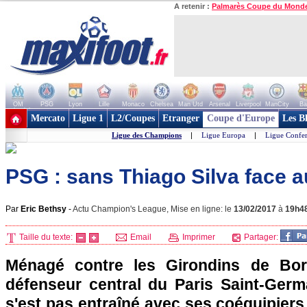
A retenir :
Palmarès Coupe du Mond
OM
PSG
Lyon
Lille
Monaco
Chelsea
Man Utd
Arsenal
Liverpool
ManCity
Ba
+ de clubs
Mercato
Ligue 1
L2/Coupes
Etranger
Coupe d'Europe
Les B
Ligue des Champions
|
Ligue Europa
|
Ligue Confe
PSG : sans Thiago Silva face a
Par
Eric Bethsy
-
Actu Champion's League, Mise en ligne: le
13/02/2017
à
19h4
Taille du texte:
Email
Imprimer
Partager:
Ménagé contre les Girondins de Bor
défenseur central du Paris Saint-Germ
s'est pas entraîné avec ses coéquipiers 