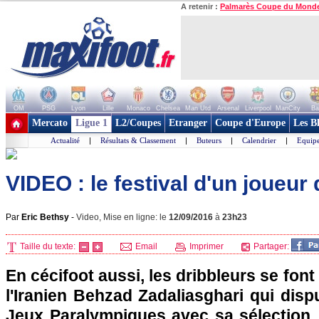
A retenir :
Palmarès Coupe du Mond
OM
PSG
Lyon
Lille
Monaco
Chelsea
Man Utd
Arsenal
Liverpool
ManCity
Ba
+ de clubs
Mercato
Ligue 1
L2/Coupes
Etranger
Coupe d'Europe
Les B
Actualité
|
Résultats & Classement
|
Buteurs
|
Calendrier
|
Equipe
VIDEO : le festival d'un joueur 
Par
Eric Bethsy
-
Video, Mise en ligne: le
12/09/2016
à
23h23
Taille du texte:
Email
Imprimer
Partager:
En cécifoot aussi, les dribbleurs se font 
l'Iranien Behzad Zadaliasghari qui disp
Jeux Paralympiques avec sa sélection.