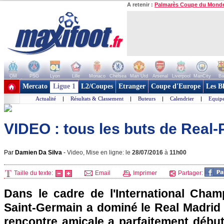
A retenir :
Palmarès Coupe du Mond
OM
PSG
Lyon
Lille
Monaco
Chelsea
Man Utd
Arsenal
Liverpool
ManCity
Ba
+ de clubs
Mercato
Ligue 1
L2/Coupes
Etranger
Coupe d'Europe
Les B
Actualité
|
Résultats & Classement
|
Buteurs
|
Calendrier
|
Equipe
VIDEO : tous les buts de Real
Par
Damien Da Silva
-
Video, Mise en ligne: le
28/07/2016
à
11h00
Taille du texte:
Email
Imprimer
Partager:
Dans le cadre de l'International Cham
Saint-Germain a dominé le Real Madrid (
rencontre amicale a parfaitement débu