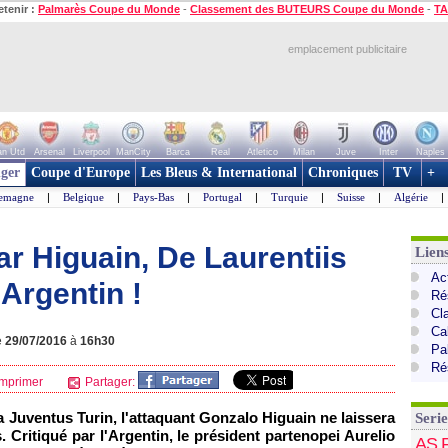
etenir :
Palmarès Coupe du Monde
-
Classement des BUTEURS Coupe du Monde
-
TA
emplacement publicitaire
n Utd
Arsenal
Liverpool
ManCity
Barca
Real
Atletico
Milan
Juve
Inter
Naples
ger
Coupe d'Europe
Les Bleus & International
Chroniques
TV
+
lemagne
|
Belgique
|
Pays-Bas
|
Portugal
|
Turquie
|
Suisse
|
Algérie
|
ar Higuain, De Laurentiis
Liens
Act
'Argentin !
Ré
Cl
Cal
e
29/07/2016
à
16h30
Pa
Ré
mprimer
Partager:
la Juventus Turin, l'attaquant Gonzalo Higuain ne laissera
Serie
Critiqué par l'Argentin, le président partenopei Aurelio
AS 