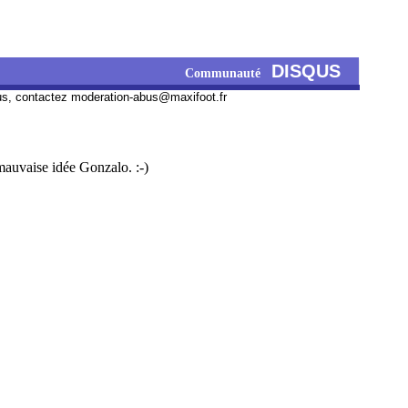
DISQUS
Communauté
us, contactez
moderation-abus@maxifoot.fr