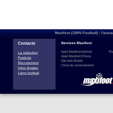
Maxifoot (100% Football) : l'actua
Services Maxifoot
Contacts
Appli Maxifoot Android
Flu
La rédaction
Appli Maxifoot iPhone
Publicité
Site web Mobile
Recrutement
Choix de consentement
Infos légales
Liens football