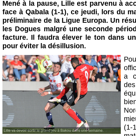
Mené à la pause, Lille est parvenu à ac
face à Qabala (1-1), ce jeudi, lors du m
préliminaire de la Ligue Europa. Un résu
les Dogues malgré une seconde périod
facture. Il faudra élever le ton dans 
pour éviter la désillusion.
Pou
offi
a c
de
équ
bi
Nor
mie
(1-
Lille va devoir sortir le grand jeu à Bakou dans une semaine.
mat