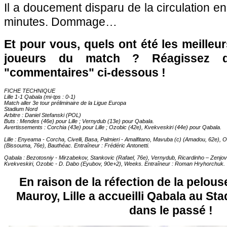
Il a doucement disparu de la circulation en 
minutes. Dommage…
Et pour vous, quels ont été les meilleu
joueurs du match ? Réagissez 
"commentaires" ci-dessous !
FICHE TECHNIQUE
Lille 1-1 Qabala (mi-tps : 0-1)
Match aller 3e tour préliminaire de la Ligue Europa
Stadium Nord
Arbitre : Daniel Stefanski (POL)
Buts : Mendes (46e) pour Lille ; Vernydub (13e) pour Qabala.
Avertissements : Corchia (43e) pour Lille ; Ozobic (42e), Kvekveskiri (44e) pour Qabala.
Lille : Enyeama - Corcha, Civelli, Basa, Palmieri - Amalfitano, Mavuba (c) (Amadou, 62e),
(Bissouma, 76e), Bauthéac. Entraîneur : Frédéric Antonetti.
Qabala : Bezotosniy - Mirzabekov, Stankovic (Rafael, 76e), Vernydub, Ricardinho – Zenj
Kvekveskiri, Ozobic - D. Dabo (Eyubov, 90e+2), Weeks. Entraîneur : Roman Hryhorchuk.
En raison de la réfection de la pelous
Mauroy, Lille a accueilli Qabala au St
dans le passé !