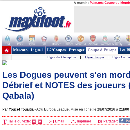
A retenir :
Palmarès Coupe du Mond
OM
PSG
Lyon
Lille
Monaco
Chelsea
Man Utd
Arsenal
Liverpool
ManCity
Ba
+ de clubs
Mercato
Ligue 1
L2/Coupes
Etranger
Coupe d'Europe
Les B
Ligue des Champions
|
Ligue Europa
|
Ligue Confe
Les Dogues peuvent s'en mordre
Débrief et NOTES des joueurs (
Qabala)
Par
Youcef Touaitia
-
Actu Europa League, Mise en ligne: le
28/07/2016
à
21h00
Taille du texte:
Email
Imprimer
Partager: