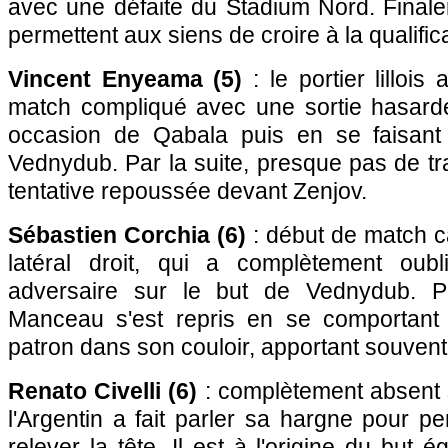
avec une défaite du Stadium Nord. Final
permettent aux siens de croire à la qualifica
Vincent Enyeama (5)
: le portier lilloi
match compliqué avec une sortie hasard
occasion de Qabala puis en se faisant 
Vednydub. Par la suite, presque pas de tr
tentative repoussée devant Zenjov.
Sébastien Corchia (6)
: début de match c
latéral droit, qui a complètement ou
adversaire sur le but de Vednydub. Par
Manceau s'est repris en se comportant
patron dans son couloir, apportant souvent
Renato Civelli (6)
: complètement absent 
l'Argentin a fait parler sa hargne pour p
relever la tête. Il est à l'origine du but