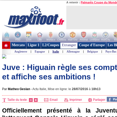
A retenir :
Palmarès Coupe du Mond
OM
PSG
Lyon
Lille
Monaco
Chelsea
Man Utd
Arsenal
Liverpool
ManCity
Ba
+ de clubs
Mercato
Ligue 1
L2/Coupes
Etranger
Coupe d'Europe
Les B
Angleterre
|
Espagne
|
Italie
|
Allemagne
|
Belgique
|
Pays-Bas
Juve : Higuain règle ses comp
et affiche ses ambitions !
Par
Matheo Geslan
-
Actu Italie, Mise en ligne: le
28/07/2016
à
18h13
Taille du texte:
Email
Imprimer
Partager:
Officiellement présenté à la Juvent