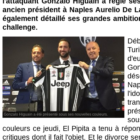
l'attaquant Gonzalo Higuain a réglé s
ancien président à Naples Aurelio De Lau
également détaillé ses grandes ambiti
challenge.
Déb
Tur
d'e
Go
dé
Nap
l'i
tra
pré
Gonzalo Higuain a été présenté sous ses nouvelles couleurs.
so
couleurs ce jeudi, El Pipita a tenu à ré
critiques dont il fait l'objet. Et le divorc