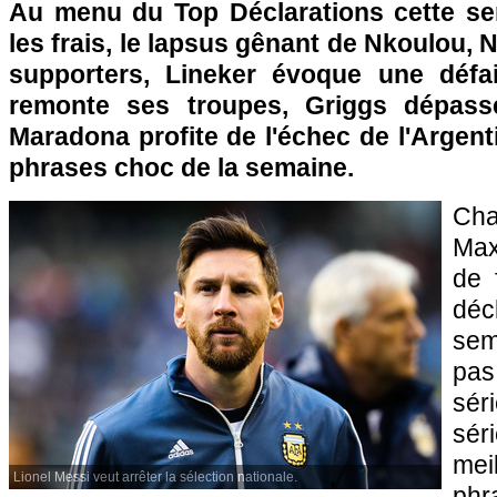
Au menu du Top Déclarations cette se
les frais, le lapsus gênant de Nkoulou, 
supporters, Lineker évoque une défai
remonte ses troupes, Griggs dépass
Maradona profite de l'échec de l'Argen
phrases choc de la semaine.
Ch
Max
de 
dé
sem
pa
sé
sér
mei
Lionel Messi veut arrêter la sélection nationale.
phr