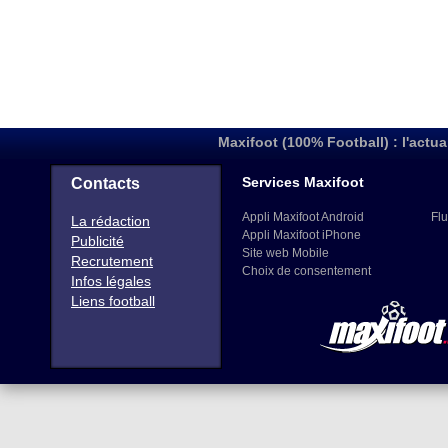
Maxifoot (100% Football) : l'actua
Services Maxifoot
Contacts
Appli Maxifoot Android
Flu
La rédaction
Appli Maxifoot iPhone
Publicité
Site web Mobile
Recrutement
Choix de consentement
Infos légales
Liens football