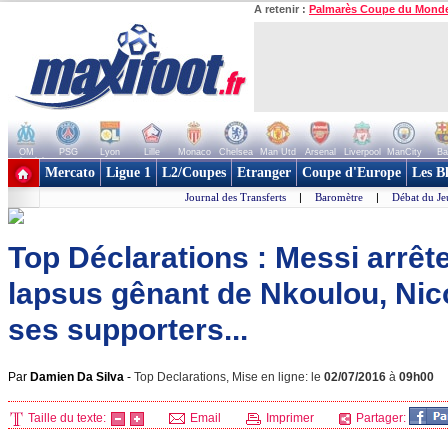
A retenir :
Palmarès Coupe du Mond
OM
PSG
Lyon
Lille
Monaco
Chelsea
Man Utd
Arsenal
Liverpool
ManCity
Ba
+ de clubs
Mercato
Ligue 1
L2/Coupes
Etranger
Coupe d'Europe
Les B
Journal des Transferts
|
Baromètre
|
Débat du Je
Top Déclarations : Messi arrête 
lapsus gênant de Nkoulou, Nic
ses supporters...
Par
Damien Da Silva
-
Top Declarations, Mise en ligne: le
02/07/2016
à
09h00
Taille du texte:
Email
Imprimer
Partager: