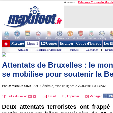
A retenir :
Palmarès Coupe du Mond
OM
PSG
Lyon
Lille
Monaco
Chelsea
Man Utd
Arsenal
Liverpool
ManCity
Ba
+ de clubs
Mercato
Ligue 1
L2/Coupes
Etranger
Coupe d'Europe
Les B
Actualité
|
Résultats & Classement
|
Buteurs
|
Calendrier
|
Equipe
Attentats de Bruxelles : le mon
se mobilise pour soutenir la B
Par
Damien Da Silva
-
Actu Générale, Mise en ligne: le
22/03/2016
à
14h42
Taille du texte:
Email
Imprimer
Partager:
Deux attentats terroristes ont frappé