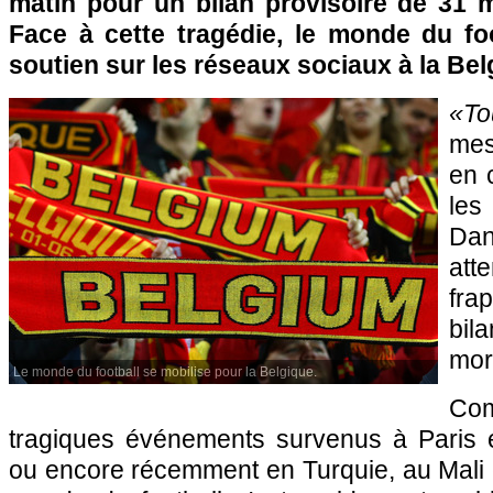
matin pour un bilan provisoire de 31 m
Face à cette tragédie, le monde du foo
soutien sur les réseaux sociaux à la Bel
«T
me
en 
les
Dan
att
fra
bil
mor
Le monde du football se mobilise pour la Belgique.
Co
tragiques événements survenus à Paris 
ou encore récemment en Turquie, au Mali et