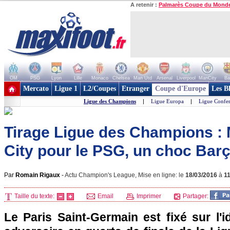
A retenir :
Palmarès Coupe du Mond
OM
PSG
Lyon
Lille
Monaco
Chelsea
Man Utd
Arsenal
Liverpool
ManCity
Ba
+ de clubs
Mercato
Ligue 1
L2/Coupes
Etranger
Coupe d'Europe
Les B
Ligue des Champions
|
Ligue Europa
|
Ligue Confe
Tirage Ligue des Champions :
City pour le PSG, un choc Barça
Par
Romain Rigaux
-
Actu Champion's League, Mise en ligne: le
18/03/2016
à
1
Taille du texte:
Email
Imprimer
Partager:
Le Paris Saint-Germain est fixé sur l'i