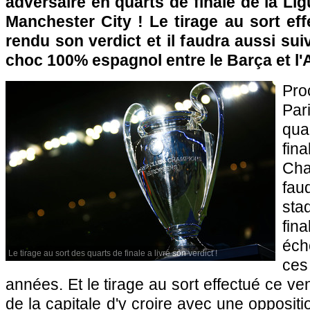
adversaire en quarts de finale de la L
Manchester City ! Le tirage au sort ef
rendu son verdict et il faudra aussi sui
choc 100% espagnol entre le Barça et l'A
Pro
Par
qua
fin
Cha
fau
st
fin
éch
Le tirage au sort des quarts de finale a livré son verdict !
ce
années.
Et le tirage au sort effectué ce v
de la capitale d'y croire avec une opposit