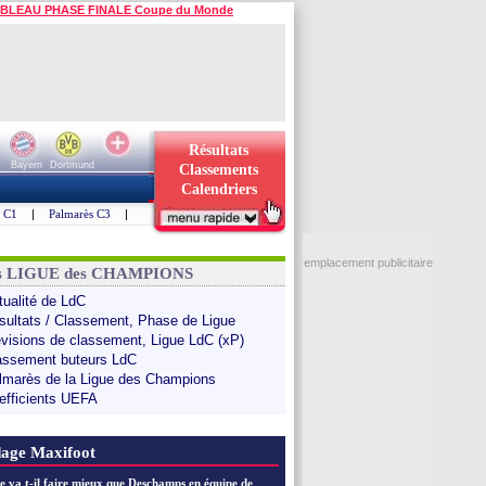
BLEAU PHASE FINALE Coupe du Monde
Résultats
Bayern
Dortmund
Classements
Calendriers
s C1
|
Palmarès C3
|
emplacement publicitaire
ns LIGUE des CHAMPIONS
tualité de LdC
sultats / Classement, Phase de Ligue
évisions de classement, Ligue LdC (xP)
assement buteurs LdC
lmarès de la Ligue des Champions
efficients UEFA
age Maxifoot
e va t-il faire mieux que Deschamps en équipe de