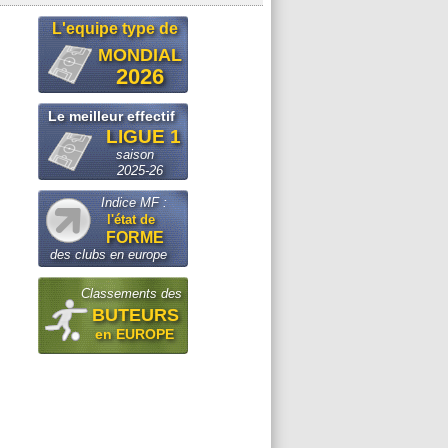
L'equipe type de
MONDIAL
2026
Le meilleur effectif
LIGUE 1
saison
2025-26
Indice MF :
l'état de
FORME
des clubs en europe
Classements des
BUTEURS
en EUROPE