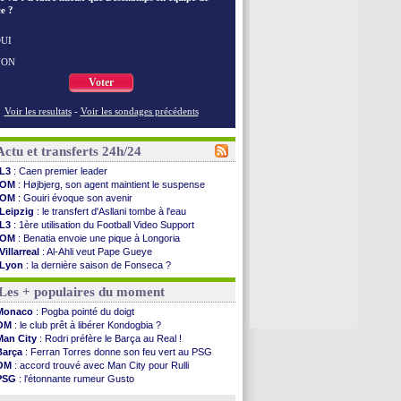
e ?
UI
NON
Voter
Voir les resultats
-
Voir les sondages précédents
Actu et transferts 24h/24
L3
: Caen premier leader
OM
: Højbjerg, son agent maintient le suspense
OM
: Gouiri évoque son avenir
Leipzig
: le transfert d'Asllani tombe à l'eau
L3
: 1ère utilisation du Football Video Support
OM
: Benatia envoie une pique à Longoria
Villarreal
: Al-Ahli veut Pape Gueye
Lyon
: la dernière saison de Fonseca ?
OM
: un nouveau prétendant pour Højbjerg
Les + populaires du moment
Brest
: un gardien norvégien en approche ?
OM
: McCourt a versé 120 M€ en 2026
Monaco
: Pogba pointé du doigt
PSG
: 4 retours dans le groupe face à Man Utd ...
OM
: le club prêt à libérer Kondogbia ?
Nice
: Kevin Carlos va partir en Italie
Man City
: Rodri préfère le Barça au Real !
L1
: prison avec sursis requis contre un arbitre
Barça
: Ferran Torres donne son feu vert au PSG
Leganés
: c'est signé pour Luca Zidane (off.)
OM
: accord trouvé avec Man City pour Rulli
Atletico
: Ruggeri en route pour Aston Villa
PSG
: l'étonnante rumeur Gusto
Monaco
: Filipe Luis soutient Biereth
OM
: une offre pour Bulka
Lyon
: Mangala prêté à Getafe (officiel)