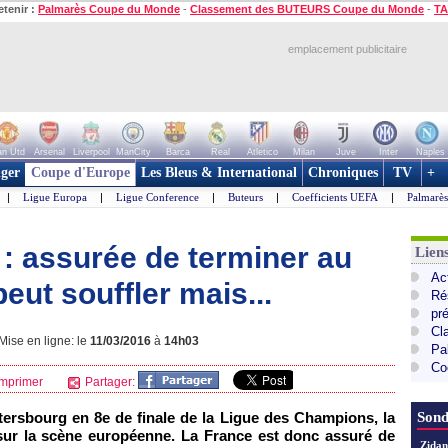
etenir :
Palmarès Coupe du Monde
-
Classement des BUTEURS Coupe du Monde
-
TA
emplacement publicitaire
n Utd
Arsenal
Liverpool
ManCity
Barca
Real
Atletico
Milan
Juve
Inter
Naples
ger
Coupe d'Europe
Les Bleus & International
Chroniques
TV
+
|
Ligue Europa
|
Ligue Conference
|
Buteurs
|
Coefficients UEFA
|
Palmarè
 : assurée de terminer au
Lie
Ac
peut souffler mais...
Ré
pr
Cl
ise en ligne: le
11/03/2016
à
14h03
Pa
Co
mprimer
Partager:
étersbourg en 8e de finale de la Ligue des Champions, la
Sond
sur la scène européenne. La France est donc assuré de
Zidan