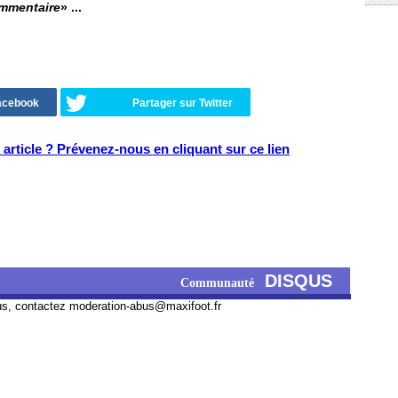
ommentaire
» ...
Facebook
Partager sur Twitter
article ? Prévenez-nous en cliquant sur ce lien
DISQUS
Communauté
us, contactez
moderation-abus@maxifoot.fr