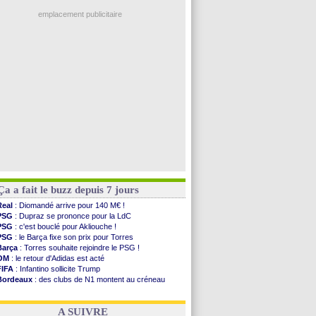
Ouganda
: Owori battu à mort à Kampala
PSG
: Nsoki va signer en Croatie
emplacement publicitaire
Arsenal
: Naples vise Gabriel Jesus
Real
: Mastantuono prêté à la Fiorentina (off.)
Man City
: accord avec le Barça pour Rodri ?
Rennes
: Haise a prolongé (officiel)
Palace
: Tomiyasu a convaincu (officiel)
Voir les brèves précédentes
Ça a fait le buzz depuis 7 jours
Real
: Diomandé arrive pour 140 M€ !
PSG
: Dupraz se prononce pour la LdC
PSG
: c'est bouclé pour Akliouche !
PSG
: le Barça fixe son prix pour Torres
Barça
: Torres souhaite rejoindre le PSG !
OM
: le retour d'Adidas est acté
FIFA
: Infantino sollicite Trump
Bordeaux
: des clubs de N1 montent au créneau
Argentine
: quand Medina recadre... sa mère
Real
: le démenti de Leipzig pour Diomandé
A SUIVRE