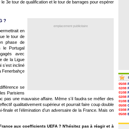
 le 3e tour de qualification et le tour de barrages pour espérer
06/08
17h16
16h59
16h37
16h33
G ?
16h27
16h22
emplacement publicitaire
ermettrait en
ue le tour de
 en phase de
 le Portugal
ngagés avec
le de la Ligue
 s'est incliné
 à Fenerbahçe
05/08
 différence se
02/08
les Parisiens
01/08
02/08
donc pas une mauvaise affaire. Même s'il faudra se méfier des
01/08
effectif qualitativement supérieur et pourrait faire coup double
05/08
-finale et l'élimination d'un adversaire de la France. Mais on
03/08
05/08
03/08
03/08
France aux coefficients UEFA ? N'hésitez pas à réagir et à