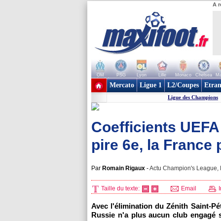
A r
OM
PSG
Lyon
Lille
Monaco
Chelsea
Ma
+ de clubs
Mercato
Ligue 1
L2/Coupes
Etran
Ligue des Champions
Coefficients UEFA
pire 6e, la France 
Par
Romain Rigaux
-
Actu Champion's League, M
Taille du texte:
Email
I
Avec l'élimination du Zénith Saint-P
Russie n'a plus aucun club engagé 