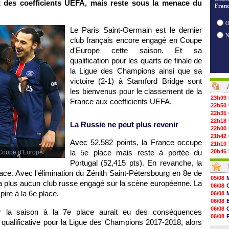
 des coefficients UEFA, mais reste sous la menace du
Franc
O
Le Paris Saint-Germain est le dernier
club français encore engagé en Coupe
d'Europe cette saison. Et sa
qualification pour les quarts de finale de
la Ligue des Champions ainsi que sa
victoire (2-1) à Stamford Bridge sont
les bienvenus pour le classement de la
23h09
France aux coefficients UEFA.
22h50
22h35
22h18
La Russie ne peut plus revenir
22h00
21h42
Avec 52,582 points, la France occupe
21h10
la 5e place mais reste à portée du
20h46
 Coupe d'Europe
20h30
Portugal (52,415 pts). En revanche, la
20h01
ce. Avec l'élimination du Zénith Saint-Pétersbourg en 8e de
19h18
05/08
y a plus aucun club russe engagé sur la scène européenne. La
19h09
06/08
18h48
ire à la 6e place.
06/08
18h37
06/08
18h29
06/08
r la saison à la 7e place aurait eu des conséquences
17h58
06/08
17h46
 qualificative pour la Ligue des Champions 2017-2018, alors
06/08
17h32