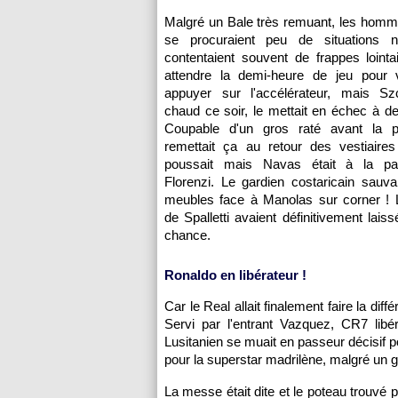
Malgré un Bale très remuant, les homm
se procuraient peu de situations n
contentaient souvent de frappes lointain
attendre la demi-heure de jeu pour 
appuyer sur l'accélérateur, mais Sz
chaud ce soir, le mettait en échec à de
Coupable d'un gros raté avant la p
remettait ça au retour des vestiaire
poussait mais Navas était à la pa
Florenzi. Le gardien costaricain sauva
meubles face à Manolas sur corner 
de Spalletti avaient définitivement lais
chance.
Ronaldo en libérateur !
Car le Real allait finalement faire la di
Servi par l'entrant Vazquez, CR7 libér
Lusitanien se muait en passeur décisif p
pour la superstar madrilène, malgré un 
La messe était dite et le poteau trouvé 