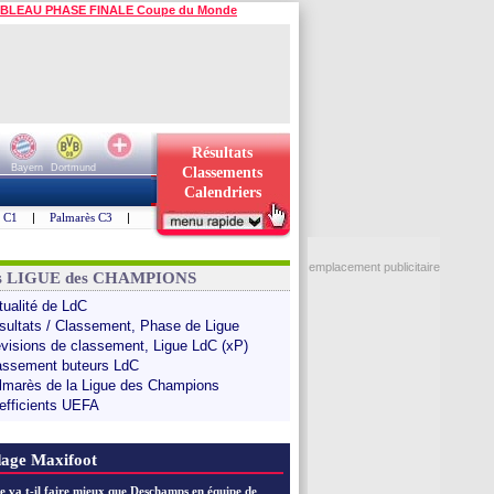
BLEAU PHASE FINALE Coupe du Monde
Résultats
Bayern
Dortmund
Classements
Calendriers
s C1
|
Palmarès C3
|
emplacement publicitaire
ns LIGUE des CHAMPIONS
tualité de LdC
sultats / Classement, Phase de Ligue
évisions de classement, Ligue LdC (xP)
assement buteurs LdC
lmarès de la Ligue des Champions
efficients UEFA
age Maxifoot
e va t-il faire mieux que Deschamps en équipe de