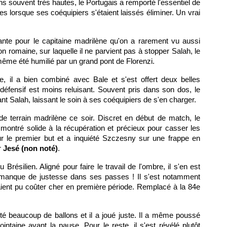
ns souvent très hautes, le Portugais a remporté l'essentiel de
s lorsque ses coéquipiers s'étaient laissés éliminer. Un vrai
ante pour le capitaine madrilène qu'on a rarement vu aussi
 romaine, sur laquelle il ne parvient pas à stopper Salah, le
 même été humilié par un grand pont de Florenzi.
le, il a bien combiné avec Bale et s'est offert deux belles
éfensif est moins reluisant. Souvent pris dans son dos, le
nt Salah, laissant le soin à ses coéquipiers de s'en charger.
 de terrain madrilène ce soir. Discret en début de match, le
t montré solide à la récupération et précieux pour casser les
sur le premier but et a inquiété Szczesny sur une frappe en
r
Jesé (non noté)
.
Brésilien. Aligné pour faire le travail de l'ombre, il s'en est
el manque de justesse dans ses passes ! Il s'est notamment
uraient pu coûter cher en première période. Remplacé à la 84e
sité beaucoup de ballons et il a joué juste. Il a même poussé
ntaine avant la pause. Pour le reste, il s'est révélé plutôt