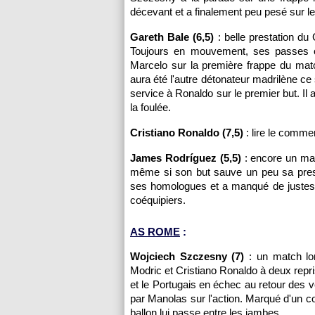
décevant et a finalement peu pesé sur le
Gareth Bale (6,5)
: belle prestation d
Toujours en mouvement, ses passes on
Marcelo sur la première frappe du ma
aura été l'autre détonateur madrilène c
service à Ronaldo sur le premier but. Il 
la foulée.
Cristiano Ronaldo (7,5)
: lire le comme
James Rodríguez (5,5)
: encore un ma
même si son but sauve un peu sa presta
ses homologues et a manqué de justess
coéquipiers.
AS ROME
:
Wojciech Szczesny (7)
: un match lon
Modric et Cristiano Ronaldo à deux repri
et le Portugais en échec au retour des ve
par Manolas sur l'action. Marqué d'un co
ballon lui passe entre les jambes.