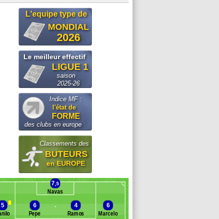
L'equipe type de
MONDIAL
2026
Le meilleur effectif
LIGUE 1
saison
2025-26
Indice MF :
l'état de
FORME
des clubs en europe
Classements des
BUTEURS
en EUROPE
7
,5
Navas
5
6
4
6
nilo
Pepe
Ramos
Marcelo