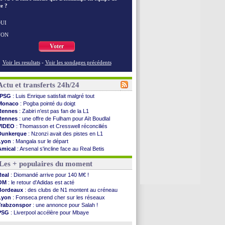
e ?
UI
NON
Voter
Voir les resultats
-
Voir les sondages précédents
Actu et transferts 24h/24
PSG
: Luis Enrique satisfait malgré tout
Monaco
: Pogba pointé du doigt
Rennes
: Zabiri n'est pas fan de la L1
Rennes
: une offre de Fulham pour Aït Boudlal
VIDEO
: Thomasson et Cresswell réconciliés
Dunkerque
: Nzonzi avait des pistes en L1
Lyon
: Mangala sur le départ
Amical
: Arsenal s'incline face au Real Betis
Amical
: lourde défaite pour le PSG
Les + populaires du moment
Man City
: Maresca flou pour Reijnders
LdC
: Fenerbahçe prend une belle option
Real
: Diomandé arrive pour 140 M€ !
Al-Diriyah
: Mbemba arrive libre (officiel)
OM
: le retour d'Adidas est acté
Atletico
: le plan d'Alvarez à son retour
Bordeaux
: des clubs de N1 montent au créneau
Amical
: premier succès pour Brest
Lyon
: Fonseca prend cher sur les réseaux
VIDEO
: le joli but de Greenwood avec le Fener !
Trabzonspor
: une annonce pour Salah !
CdM 2030
: une promesse d'Infantino au Maroc ...
PSG
: Liverpool accélère pour Mbaye
PSG
: la compo pour le premier match amical
EdF
: Infantino complimente Mbappé
Newcastle
: Jaissle est le nouveau coach (off.)