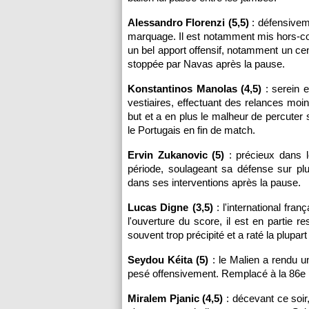
Alessandro Florenzi (5,5)
: défensiveme
marquage. Il est notamment mis hors-cou
un bel apport offensif, notamment un c
stoppée par Navas après la pause.
Konstantinos Manolas (4,5)
: serein e
vestiaires, effectuant des relances moi
but et a en plus le malheur de percuter 
le Portugais en fin de match.
Ervin Zukanovic (5)
: précieux dans le
période, soulageant sa défense sur plu
dans ses interventions après la pause.
Lucas Digne (3,5)
: l'international fr
l'ouverture du score, il est en partie 
souvent trop précipité et a raté la plu
Seydou Kéita (5)
: le Malien a rendu un
pesé offensivement. Remplacé à la 86e
Miralem Pjanic (4,5)
: décevant ce soir