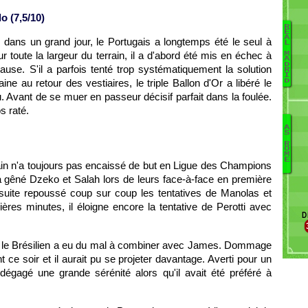
 (7,5/10)
R
E
A
 dans un grand jour, le Portugais a longtemps été le seul à
L
Ca
r toute la largeur du terrain, il a d'abord été mis en échec à
M
A
Va
D
use. S'il a parfois tenté trop systématiquement la solution
R
Ca
I
D
aine au retour des vestiaires, le triple Ballon d'Or a libéré le
K
u. Avant de se muer en passeur décisif parfait dans la foulée.
Is
s raté.
L
Je
A
S
D
R
O
C
M
E
cain n'a toujours pas encaissé de but en Ligue des Champions
M
l a gêné Dzeko et Salah lors de leurs face-à-face en première
T
ensuite repoussé coup sur coup les tentatives de Manolas et
V
To
ères minutes, il éloigne encore la tentative de Perotti avec
D
F
, le Brésilien a eu du mal à combiner avec James. Dommage
 ce soir et il aurait pu se projeter davantage. Averti pour un
 dégagé une grande sérénité alors qu'il avait été préféré à