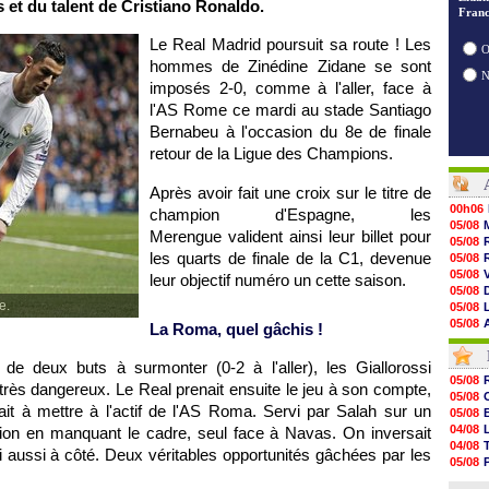
s et du talent de Cristiano Ronaldo.
Franc
Le Real Madrid poursuit sa route ! Les
O
hommes de Zinédine Zidane se sont
imposés 2-0, comme à l'aller, face à
l'AS Rome ce mardi au stade Santiago
Bernabeu à l'occasion du 8e de finale
retour de la Ligue des Champions.
Après avoir fait une croix sur le titre de
00h06
champion d'Espagne, les
05/08
Merengue valident ainsi leur billet pour
05/08
les quarts de finale de la C1, devenue
05/08
05/08
leur objectif numéro un cette saison.
05/08
e.
05/08
05/08
La Roma, quel gâchis !
05/08
05/08
e deux buts à surmonter (0-2 à l'aller), les Giallorossi
05/08
05/08
très dangereux. Le Real prenait ensuite le jeu à son compte,
05/08
05/08
05/08
ait à mettre à l'actif de l'AS Roma. Servi par Salah sur un
05/08
05/08
04/08
sion en manquant le cadre, seul face à Navas. On inversait
05/08
04/08
lui aussi à côté. Deux véritables opportunités gâchées par les
05/08
05/08
05/08
04/08
05/08