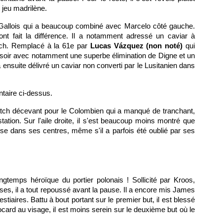
 jeu madrilène.
u Gallois qui a beaucoup combiné avec Marcelo côté gauche.
t fait la différence. Il a notamment adressé un caviar à
tch. Remplacé à la 61e par
Lucas Vázquez (non noté)
qui
e soir avec notamment une superbe élimination de Digne et un
a ensuite délivré un caviar non converti par le Lusitanien dans
ntaire ci-dessus.
tch décevant pour le Colombien qui a manqué de tranchant,
tion. Sur l'aile droite, il s'est beaucoup moins montré que
e dans ses centres, même s'il a parfois été oublié par ses
gtemps héroïque du portier polonais ! Sollicité par Kroos,
ses, il a tout repoussé avant la pause. Il a encore mis James
stiaires. Battu à bout portant sur le premier but, il est blessé
card au visage, il est moins serein sur le deuxième but où le