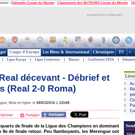
etenir :
Palmarès Coupe du Monde
-
Classement des BUTEURS Coupe du Monde
-
TA
emplacement publicitaire
n Utd
Arsenal
Liverpool
ManCity
Barca
Real
Atletico
Milan
Juve
Inter
Naples
ger
Coupe d'Europe
Les Bleus & International
Chroniques
TV
+
|
Ligue Europa
|
Ligue Conference
|
Buteurs
|
Coefficients UEFA
|
Palmarè
Real décevant - Débrief et
Lie
Ac
s (Real 2-0 Roma)
Ré
pr
Cl
gue, Mise en ligne: le
08/03/2016
à
22h49
Pa
Co
mprimer
Partager:
s quarts de finale de la Ligue des Champions en dominant
Sond
 8e de finale retour. Peu flamboyants, les Merengue ont
Zidan