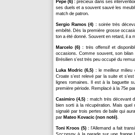
Pepe (6)
: précieux dans ses interventio
ses duels et a souvent sauvé les meuble
match de patron.
Sergio Ramos (4)
: soirée très décev
embêté. Dès la première grosse occasion
ton a été donné. Souvent en retard, il a
Marcelo (6)
: très offensif et disponib
occasions. Comme souvent, son bilan d
Brésilien s'est très peu occupé du remua
Luka Modric (6,5)
: le meilleur milieu
Croate s'est relevé par la suite et s'es
lignes romaines. Il est à la baguette 
première période. Remplacé à la 75e pa
Casimiro (4,5)
: match très décevant du 
bien sorti à la récupération. Mais qu
signalé par trois pertes de balle qui a
par
Mateo Kovacic (non noté)
.
Toni Kroos (5)
: l'Allemand a fait tran
Szczesny à la parade sur une frappe loi