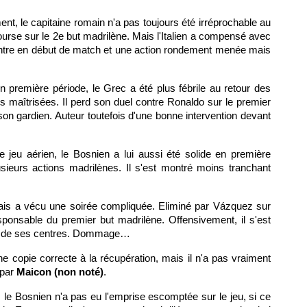
nt, le capitaine romain n'a pas toujours été irréprochable au
rse sur le 2e but madrilène. Mais l'Italien a compensé avec
entre en début de match et une action rondement menée mais
n première période, le Grec a été plus fébrile au retour des
ns maîtrisées. Il perd son duel contre Ronaldo sur le premier
son gardien. Auteur toutefois d'une bonne intervention devant
 jeu aérien, le Bosnien a lui aussi été solide en première
sieurs actions madrilènes. Il s'est montré moins tranchant
ançais a vécu une soirée compliquée. Eliminé par Vázquez sur
responsable du premier but madrilène. Offensivement, il s'est
part de ses centres. Dommage…
e copie correcte à la récupération, mais il n'a pas vraiment
 par
Maicon (non noté)
.
, le Bosnien n'a pas eu l'emprise escomptée sur le jeu, si ce