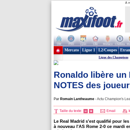
A r
OM
PSG
Lyon
Lille
Monaco
Chelsea
Ma
+ de clubs
Mercato
Ligue 1
L2/Coupes
Etran
Ligue des Champions
Ronaldo libère un 
NOTES des joueur
Par
Romain Lantheaume
-
Actu Champion's Lea
Taille du texte:
Email
I
Le Real Madrid s'est qualifié pour le
à nouveau l'AS Rome 2-0 ce mardi en