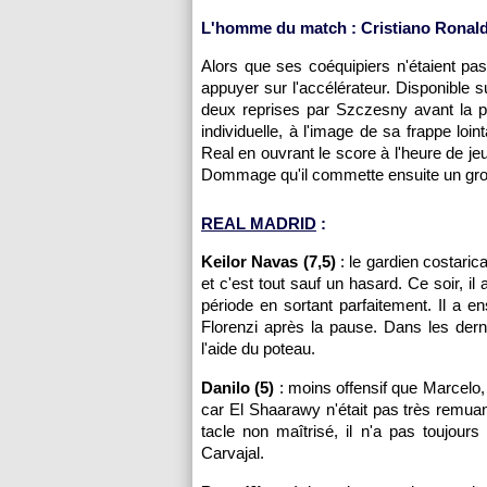
L'homme du match : Cristiano Ronaldo
Alors que ses coéquipiers n'étaient pas
appuyer sur l'accélérateur. Disponible su
deux reprises par Szczesny avant la pa
individuelle, à l'image de sa frappe loint
Real en ouvrant le score à l'heure de je
Dommage qu'il commette ensuite un gro
REAL MADRID
:
Keilor Navas (7,5)
: le gardien costari
et c'est tout sauf un hasard. Ce soir, i
période en sortant parfaitement. Il a 
Florenzi après la pause. Dans les derni
l'aide du poteau.
Danilo (5)
: moins offensif que Marcelo
car El Shaarawy n'était pas très remuant
tacle non maîtrisé, il n'a pas toujours
Carvajal.