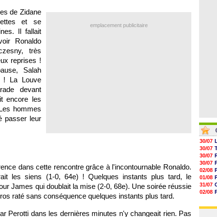
04/08
05/08
es de Zidane
05/08
ettes et se
05/08
emplacement publicitaire
05/08
es. Il fallait
05/08
voir Ronaldo
05/08
czesny, très
ux reprises !
ause, Salah
s ! La Louve
rade devant
it encore les
! Les hommes
sé passer leur
30/07
30/07
30/07
30/07
fférence dans cette rencontre grâce à l'incontournable Ronaldo.
02/08
ait les siens (1-0, 64e) ! Quelques instants plus tard, le
01/08
31/07
our James qui doublait la mise (2-0, 68e). Une soirée réussie
02/08
gros raté sans conséquence quelques instants plus tard.
30/07
01/08
par Perotti dans les dernières minutes n'y changeait rien. Pas