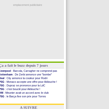
Nice
: 3 joueurs écartés du groupe pro
Real
: une nouvelle offre pour Vinicius
emplacement publicitaire
Amical
: l'OM domine Al-Shahaniya
Monaco
: Cabral a prolongé (officiel)
Atletico
: Molina va signer à la Roma
Real
: Diomandé arrive pour 140 M€ !
Arsenal
: Havertz en veut encore plus
Voir les brèves précédentes
Ça a fait le buzz depuis 7 jours
Liverpool
: Barcola, Carragher ne comprend pas
Tottenham
: De Zerbi annonce une "bombe"
Real
: City annonce la couleur pour Rodri
PSG
: Monaco accepte une offre pour Akliouche !
PSG
: Dupraz se prononce pour la LdC
PSG
: c'est bouclé pour Akliouche !
OM
: Meunier avait un accord avec le club
PSG
: le Barça fixe son prix pour Torres
OM
: accord de principe entre Rulli et Man City
Barça
: Torres souhaite rejoindre le PSG !
A SUIVRE