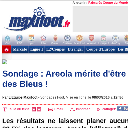
A retenir :
Palmarès Coupe du Mond
OM
PSG
Lyon
Lille
Monaco
Chelsea
Man Utd
Arsenal
Liverpool
ManCity
Ba
+ de clubs
Mercato
Ligue 1
L2/Coupes
Etranger
Coupe d'Europe
Les B
Sondage : Areola mérite d'être
des Bleus !
Par
L'Equipe Maxifoot
-
Sondages Foot, Mise en ligne: le
08/03/2016
à
12h36
Taille du texte:
Email
Imprimer
Partager:
Les résultats ne laissent planer aucun