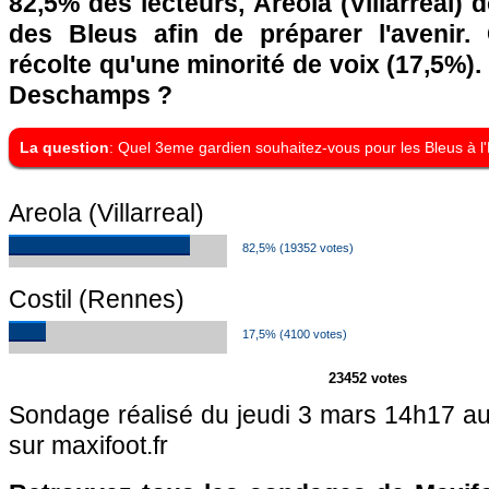
82,5% des lecteurs, Areola (Villarreal) 
des Bleus afin de préparer l'avenir.
récolte qu'une minorité de voix (17,5%).
Deschamps ?
La question
: Quel 3eme gardien souhaitez-vous pour les Bleus à l
Areola (Villarreal)
82,5% (19352 votes)
Costil (Rennes)
17,5% (4100 votes)
23452 votes
Sondage réalisé du jeudi 3 mars 14h17 a
sur maxifoot.fr