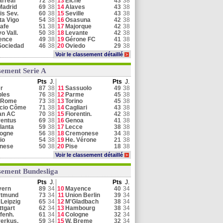
larreal
72
38
13
Elche
43
38
Madrid
69
38
14
Alaves
43
38
is Sev.
60
38
15
Seville
43
38
ta Vigo
54
38
16
Osasuna
42
38
afe
51
38
17
Majorque
42
38
o Vall.
50
38
18
Levante
42
38
ence
49
38
19
Gérone FC
41
38
Sociedad
46
38
20
Oviedo
29
38
Voir le classement détaillé
>
sement Serie A
Pts
J.
Pts
J.
er
87
38
11
Sassuolo
49
38
les
76
38
12
Parme
45
38
 Rome
73
38
13
Torino
45
38
cio Côme
71
38
14
Cagliari
43
38
an AC
70
38
15
Fiorentin.
42
38
entus
69
38
16
Genoa
41
38
lanta
59
38
17
Lecce
38
38
logne
56
38
18
Cremonese
34
38
io
54
38
19
He. Vérone
21
38
inese
50
38
20
Pise
18
38
Voir le classement détaillé
>
sement Bundesliga
Pts
J.
Pts
J.
yern
89
34
10
Mayence
40
34
rtmund
73
34
11
Union Berlin
39
34
Leipzig
65
34
12
M'Gladbach
38
34
ttgart
62
34
13
Hambourg
38
34
fenh.
61
34
14
Cologne
32
34
erkus.
59
34
15
W. Breme
32
34