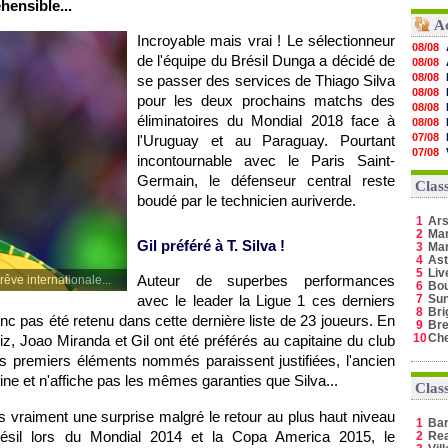
ensible...
A
Incroyable mais vrai ! Le sélectionneur
08/08
de l'équipe du Brésil Dunga a décidé de
08/08
08/08
se passer des services de Thiago Silva
08/08
pour les deux prochains matchs des
08/08
éliminatoires du Mondial 2018 face à
08/08
07/08
l'Uruguay et au Paraguay. Pourtant
07/08
incontournable avec le Paris Saint-
07/08
Germain, le défenseur central reste
07/08
Clas
07/08
boudé par le technicien auriverde.
07/08
1
Ars
07/08
2
Man
07/08
Gil préféré à T. Silva !
3
Ma
07/08
4
Ast
5
Liv
Auteur de superbes performances
rêve internationale...
6
Bo
avec le leader la Ligue 1 ces derniers
7
Sun
8
Bri
nc pas été retenu dans cette dernière liste de 23 joueurs. En
9
Bre
10
Ch
z, Joao Miranda et Gil ont été préférés au capitaine du club
rois premiers éléments nommés paraissent justifiées, l'ancien
e et n'affiche pas les mêmes garanties que Silva...
Clas
 vraiment une surprise malgré le retour au plus haut niveau
1
Ba
ésil lors du Mondial 2014 et la Copa America 2015, le
2
Rea