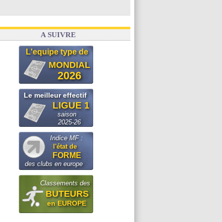
A SUIVRE
L'equipe type de
MONDIAL
2026
Le meilleur effectif
LIGUE 1
saison
2025-26
Indice MF :
l'état de
FORME
des clubs en europe
Classements des
BUTEURS
en EUROPE