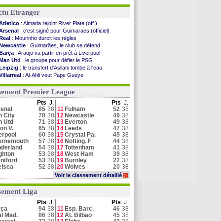
ctu Etranger
Atletico
: Almada rejoint River Plate (off.)
Arsenal
: c'est signé pour Guimaraes (officiel)
Real
: Mourinho durcit les règles
Newcastle
: Guimarães, le club se défend
Barça
: Araujo va partir en prêt à Liverpool
Man Utd
: le groupe pour défier le PSG
Leipzig
: le transfert d'Asllani tombe à l'eau
Villarreal
: Al-Ahli veut Pape Gueye
Leganés
: c'est signé pour Luca Zidane (off.)
Atletico
: Ruggeri en route pour Aston Villa
sement Premier League
Arsenal
: Naples vise Gabriel Jesus
Pts
J.
Pts
J.
Real
: Mastantuono prêté à la Fiorentina (off.)
enal
85
38
11
Fulham
52
38
Man City
: accord avec le Barça pour Rodri ?
 City
78
38
12
Newcastle
49
38
Palace
: Tomiyasu a convaincu (officiel)
n Utd
71
38
13
Everton
49
38
Grenade
: Luca Zidane va changer de club
on V.
65
38
14
Leeds
47
38
erpool
60
38
15
Crystal Pa.
45
38
urnemouth
57
38
16
Notting. F
44
38
Voir toutes les brèves
derland
54
38
17
Tottenham
41
38
ghton
53
38
18
West Ham
39
38
ntford
53
38
19
Burnley
22
38
elsea
52
38
20
Wolves
20
38
Voir le classement détaillé
>
sement Liga
Pts
J.
Pts
J.
rça
94
38
11
Esp. Barc.
46
38
l Mad.
86
38
12
At. Bilbao
45
38