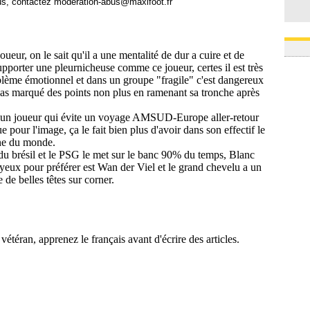
us, contactez
moderation-abus@maxifoot.fr