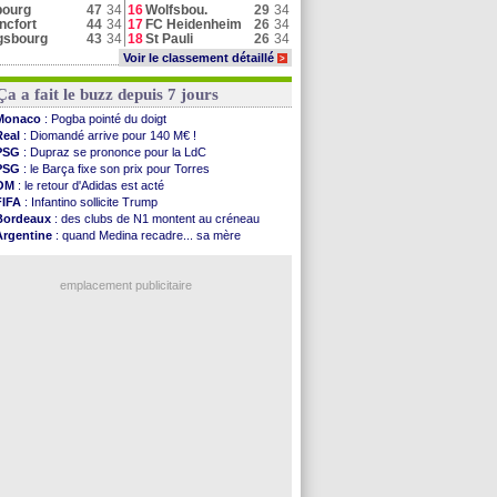
bourg
47
34
16
Wolfsbou.
29
34
ncfort
44
34
17
FC Heidenheim
26
34
gsbourg
43
34
18
St Pauli
26
34
Voir le classement détaillé
>
Ça a fait le buzz depuis 7 jours
Monaco
: Pogba pointé du doigt
Real
: Diomandé arrive pour 140 M€ !
PSG
: Dupraz se prononce pour la LdC
PSG
: le Barça fixe son prix pour Torres
OM
: le retour d'Adidas est acté
FIFA
: Infantino sollicite Trump
Bordeaux
: des clubs de N1 montent au créneau
Argentine
: quand Medina recadre... sa mère
Real
: le démenti de Leipzig pour Diomandé
OM
: Paixão attire un 2e club anglais
emplacement publicitaire