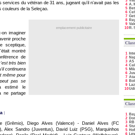
3
Vil
 services du vétéran de 31 ans, jugeant qu'il n'avait pas les
4
A. 
s couleurs de la Seleçao.
5
Bet
6
Cel
7
Get
8
Ray
9
Val
10
R. 
emplacement publicitaire
-on imaginer
avenir proche
Clas
e sceptique,
'était montré
1
Int
onférence de
2
Nap
3
AS
'est très bien
4
Cal
'il continuera
5
Mil
6
Juv
et même pour
7
Ata
 peut pas se
8
Bo
9
Laz
a estimé le
10
Ud
a ne partage
Clas
a :
1
Ba
2
Do
3
RB 
ohe (Grêmio), Diego Alves (Valence) - Daniel Alves (FC
4
Stu
rid), Alex Sandro (Juventus), David Luiz (PSG), Marquinhos
5
Hof
6
Lev