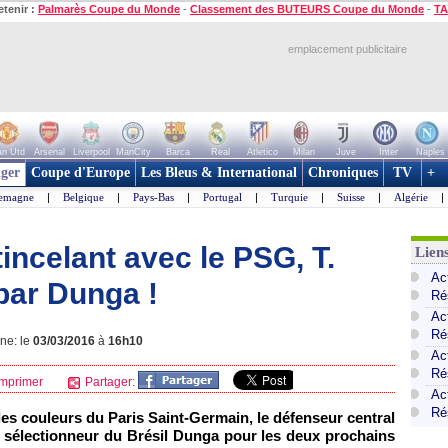
etenir :
Palmarès Coupe du Monde
-
Classement des BUTEURS Coupe du Monde
-
TA
emplacement publicitaire
n Utd
Arsenal
Liverpool
ManCity
Barca
Real
Atletico
Milan
Juve
Inter
Naples
ger
Coupe d'Europe
Les Bleus & International
Chroniques
TV
+
lemagne
|
Belgique
|
Pays-Bas
|
Portugal
|
Turquie
|
Suisse
|
Algérie
|
tincelant avec le PSG, T.
Lien
Ac
par Dunga !
Ré
Ac
Ré
gne: le
03/03/2016
à
16h10
Act
Ré
mprimer
Partager:
Ac
Ré
les couleurs du Paris Saint-Germain, le défenseur central
le sélectionneur du Brésil Dunga pour les deux prochains