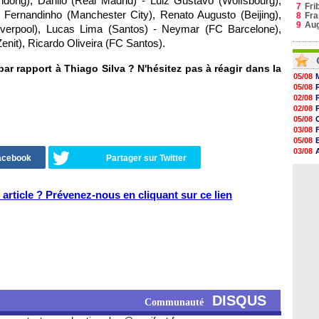
andong), Danilo (Real Madrid) - Luiz Gustavo (Wolfsbourg),
7
Fri
, Fernandinho (Manchester City), Renato Augusto (Beijing),
8
Fra
9
Au
Liverpool), Lucas Lima (Santos) - Neymar (FC Barcelone),
nit), Ricardo Oliveira (FC Santos).
 rapport à Thiago Silva ? N'hésitez pas à réagir dans la
05/08
05/08
02/08
02/08
05/08
03/08
05/08
03/08
Facebook
Partager sur Twitter
03/08
03/08
article ? Prévenez-nous en cliquant sur ce lien
DISQUS
Communauté