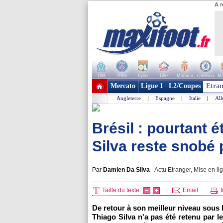
A r
OM
PSG
Lyon
Lille
Monaco
Chelsea
Ma
+ de clubs
Mercato
Ligue 1
L2/Coupes
Etran
Angleterre
|
Espagne
|
Italie
|
Al
Brésil : pourtant é
Silva reste snobé 
Par
Damien Da Silva
-
Actu Etranger, Mise en li
Taille du texte:
Email
I
De retour à son meilleur niveau sous 
Thiago Silva n'a pas été retenu par 