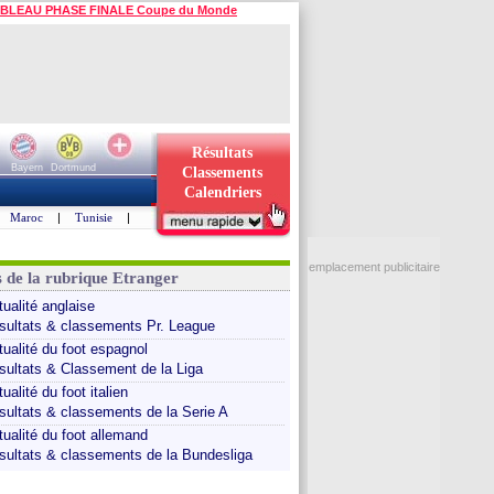
BLEAU PHASE FINALE Coupe du Monde
Résultats
Bayern
Dortmund
Classements
Calendriers
Maroc
|
Tunisie
|
emplacement publicitaire
s de la rubrique Etranger
tualité anglaise
sultats & classements Pr. League
tualité du foot espagnol
sultats & Classement de la Liga
ualité du foot italien
sultats & classements de la Serie A
tualité du foot allemand
sultats & classements de la Bundesliga