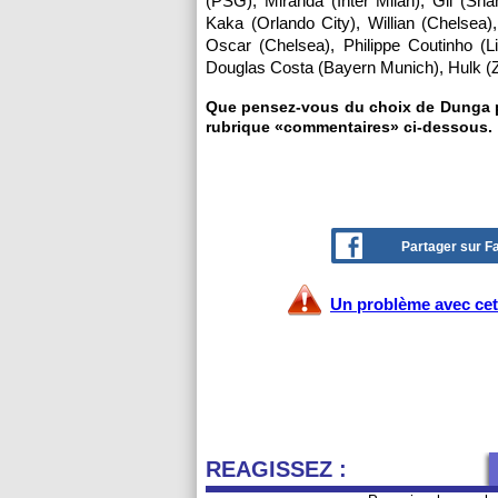
(PSG), Miranda (Inter Milan), Gil (Sh
Kaka (Orlando City), Willian (Chelsea)
Oscar (Chelsea), Philippe Coutinho (
Douglas Costa (Bayern Munich), Hulk (Ze
Que pensez-vous du choix de Dunga par
rubrique «commentaires» ci-dessous.
Partager sur 
Un problème avec cet 
REAGISSEZ :