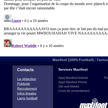
Maxifoot (100% Football) : l'actua
Services Maxifoot
Contacts
Appli Maxifoot Android
Flu
La rédaction
Appli Maxifoot iPhone
Publicité
Site web Mobile
Recrutement
Choix de consentement
Infos légales
Liens football