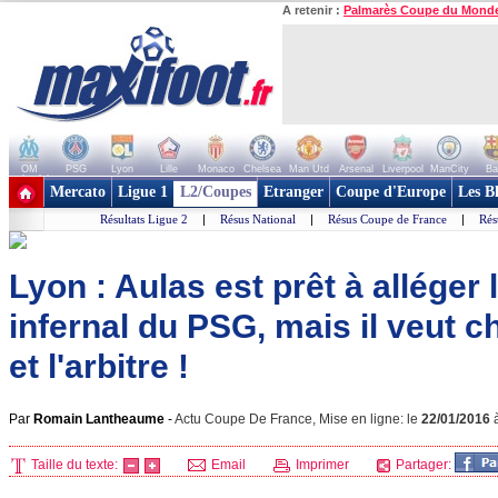
A retenir :
Palmarès Coupe du Mond
OM
PSG
Lyon
Lille
Monaco
Chelsea
Man Utd
Arsenal
Liverpool
ManCity
Ba
+ de clubs
Mercato
Ligue 1
L2/Coupes
Etranger
Coupe d'Europe
Les B
Résultats Ligue 2
|
Résus National
|
Résus Coupe de France
|
Rés
Lyon : Aulas est prêt à alléger 
infernal du PSG, mais il veut cho
et l'arbitre !
Par
Romain Lantheaume
-
Actu Coupe De France, Mise en ligne: le
22/01/2016
Taille du texte:
Email
Imprimer
Partager: