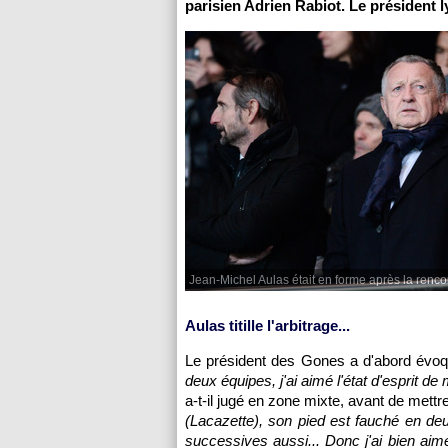
parisien Adrien Rabiot. Le président l
Jean-Michel Aulas était en forme après la renc
Aulas titille l'arbitrage...
Le président des Gones a d'abord évoqu
deux équipes, j'ai aimé l'état d'esprit 
a-t-il jugé en zone mixte, avant de mett
(Lacazette), son pied est fauché en de
successives aussi... Donc j'ai bien aimé