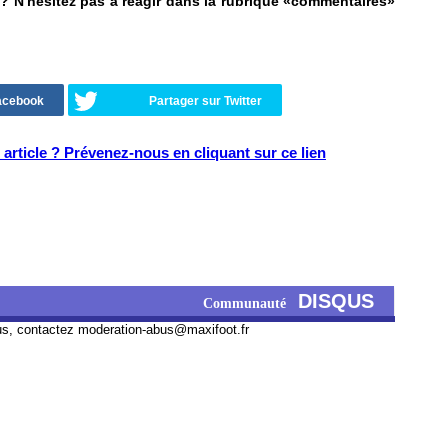
 N'hésitez pas à réagir dans la rubrique «commentaires»
Facebook
Partager sur Twitter
article ? Prévenez-nous en cliquant sur ce lien
DISQUS
Communauté
us, contactez
moderation-abus@maxifoot.fr