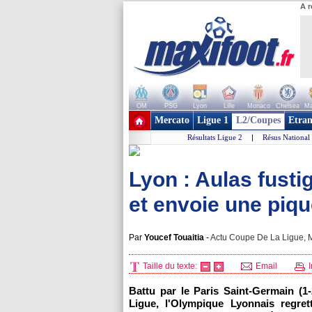
A r
OM
PSG
Lyon
Lille
Monaco
Chelsea
Ma
+ de clubs
Mercato
Ligue 1
L2/Coupes
Etran
Résultats Ligue 2
|
Résus National
Lyon : Aulas fustig
et envoie une piq
Par
Youcef Touaitia
-
Actu Coupe De La Ligue, M
Taille du texte:
Email
I
Battu par le Paris Saint-Germain (1
Ligue, l'Olympique Lyonnais regre