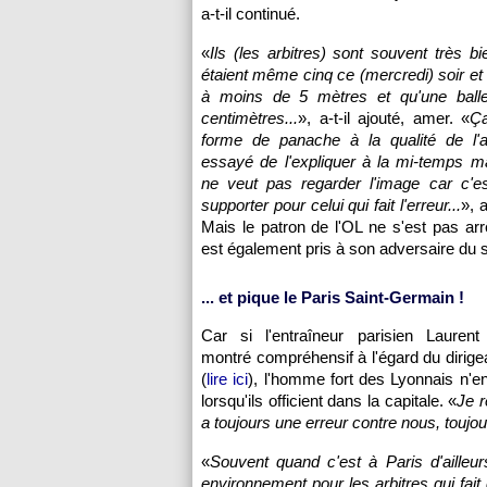
a-t-il continué.
«
Ils (les arbitres) sont souvent très bi
étaient même cinq ce (mercredi) soir et
à moins de 5 mètres et qu'une ball
centimètres...
», a-t-il ajouté, amer. «
Ça
forme de panache à la qualité de l'ar
essayé de l'expliquer à la mi-temps m
ne veut pas regarder l'image car c'es
supporter pour celui qui fait l'erreur...
», 
Mais le patron de l'OL ne s'est pas arrê
est également pris à son adversaire du s
... et pique le Paris Saint-Germain !
Car si l'entraîneur parisien Laurent
montré compréhensif à l'égard du dirige
(
lire ici
), l'homme fort des Lyonnais n'en
lorsqu'ils officient dans la capitale. «
Je r
a toujours une erreur contre nous, touj
«
Souvent quand c'est à Paris d'ailleurs
environnement pour les arbitres qui fait