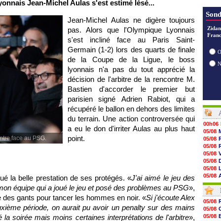
yonnais Jean-Michel Aulas s'est estimé lésé...
Sond
Jean-Michel Aulas ne digère toujours
Zidan
pas. Alors que l'Olympique Lyonnais
Franc
s'est incliné face au Paris Saint-
Germain (1-2) lors des quarts de finale
O
de la Coupe de la Ligue, le boss
lyonnais n'a pas du tout apprécié la
décision de l'arbitre de la rencontre M.
Bastien d'accorder le premier but
parisien signé Adrien Rabiot, qui a
récupéré le ballon en dehors des limites
du terrain. Une action controversée qui
00h06
a eu le don d'irriter Aulas au plus haut
05/08
point.
ontre face au PSG.
05/08
05/08
05/08
05/08
05/08
05/08
é la belle prestation de ses protégés. «
J'ai aimé le jeu des
05/08
de mon équipe qui a joué le jeu et posé des problèmes au PSG
»,
05/08
re des gants pour tancer les hommes en noir. «
Si j'écoute Alex
05/08
05/08
05/08
uxième période, on aurait pu avoir un penalty sur des mains
05/08
05/08
 la soirée mais moins certaines interprétations de l'arbitre
»,
05/08
05/08