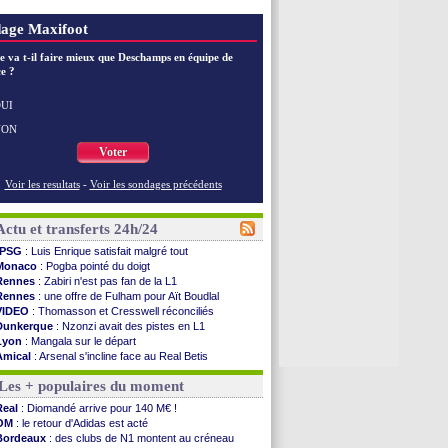
age Maxifoot
e va t-il faire mieux que Deschamps en équipe de
e ?
UI
NON
Voter
Voir les resultats
-
Voir les sondages précédents
Actu et transferts 24h/24
PSG
: Luis Enrique satisfait malgré tout
Monaco
: Pogba pointé du doigt
Rennes
: Zabiri n'est pas fan de la L1
Rennes
: une offre de Fulham pour Aït Boudlal
VIDEO
: Thomasson et Cresswell réconciliés
Dunkerque
: Nzonzi avait des pistes en L1
Lyon
: Mangala sur le départ
Amical
: Arsenal s'incline face au Real Betis
Amical
: lourde défaite pour le PSG
Les + populaires du moment
Man City
: Maresca flou pour Reijnders
LdC
: Fenerbahçe prend une belle option
Real
: Diomandé arrive pour 140 M€ !
Al-Diriyah
: Mbemba arrive libre (officiel)
OM
: le retour d'Adidas est acté
Atletico
: le plan d'Alvarez à son retour
Bordeaux
: des clubs de N1 montent au créneau
Amical
: premier succès pour Brest