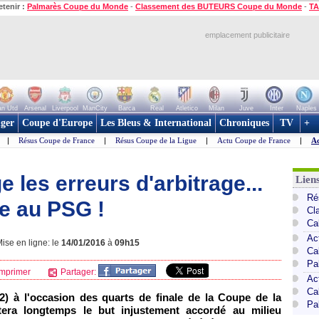
etenir :
Palmarès Coupe du Monde
-
Classement des BUTEURS Coupe du Monde
-
TA
emplacement publicitaire
n Utd
Arsenal
Liverpool
ManCity
Barca
Real
Atletico
Milan
Juve
Inter
Naples
ger
Coupe d'Europe
Les Bleus & International
Chroniques
TV
+
|
Résus Coupe de France
|
Résus Coupe de la Ligue
|
Actu Coupe de France
|
Ac
e les erreurs d'arbitrage...
Lien
Ré
ue au PSG !
Cl
Ca
Ac
ise en ligne: le
14/01/2016
à
09h15
Ca
Pa
mprimer
Partager:
Ac
Ca
-2) à l'occasion des quarts de finale de la Coupe de la
Pa
ttera longtemps le but injustement accordé au milieu