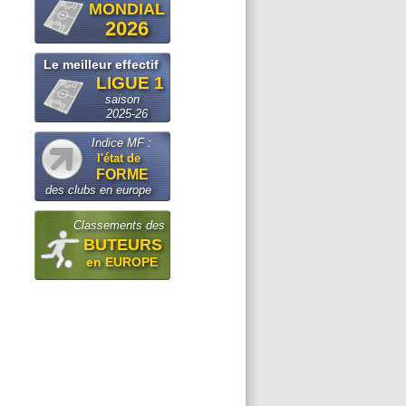
MONDIAL
2026
Le meilleur effectif
LIGUE 1
saison
2025-26
Indice MF :
l'état de
FORME
des clubs en europe
Classements des
BUTEURS
en EUROPE