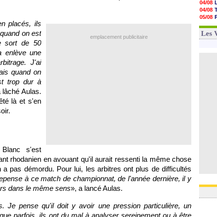
04/08
05/08
04/08
05/08
05/08
05/08
en placés, ils
04/08
05/08
04/08
 quand on est
Les 
05/08
emplacement publicitaire
e sort de 50
05/08
05/08
 enlève une
05/08
bitrage. J'ai
05/08
ais quand on
05/08
t trop dur à
a lâché Aulas.
té là et s'en
oir.
 Blanc s'est
ant rhodanien en avouant qu'il aurait ressenti la même chose
 a pas démordu. Pour lui, les arbitres ont plus de difficultés
epense à ce match de championnat, de l'année dernière, il y
ours dans le même sens
», a lancé Aulas.
. Je pense qu'il doit y avoir une pression particulière, un
 que parfois, ils ont du mal à analyser sereinement ou à être