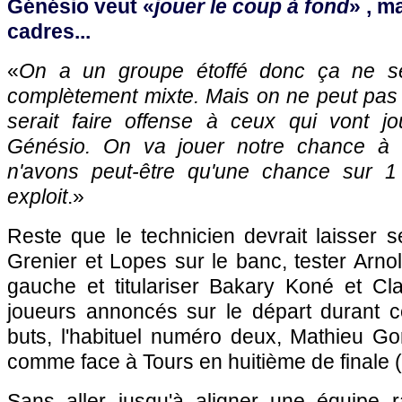
Génésio veut «
jouer le coup à fond
» , m
cadres...
«
On a un groupe étoffé donc ça ne s
complètement mixte. Mais on ne peut pas 
serait faire offense à ceux qui vont j
Génésio. On va jouer notre chance à
n'avons peut-être qu'une chance sur 1
exploit
.»
Reste que le technicien devrait laisser 
Grenier et Lopes sur le banc, tester Arno
gauche et titulariser Bakary Koné et C
joueurs annoncés sur le départ durant 
buts, l'habituel numéro deux, Mathieu Go
comme face à Tours en huitième de finale (
Sans aller jusqu'à aligner une équipe 