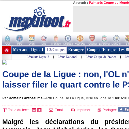
A retenir :
Palmarès Coupe du Mond
OM
PSG
Lyon
Lille
Monaco
Chelsea
Man Utd
Arsenal
Liverpool
ManCity
Ba
+ de clubs
Mercato
Ligue 1
L2/Coupes
Etranger
Coupe d'Europe
Les B
Résultats Ligue 2
|
Résus National
|
Résus Coupe de France
|
Rés
Coupe de la Ligue : non, l'OL 
laisser filer le quart contre le 
Par
Romain Lantheaume
-
Actu Coupe De La Ligue, Mise en ligne: le
13/01/201
Taille du texte:
Email
Imprimer
Partager:
Malgré les déclarations du préside