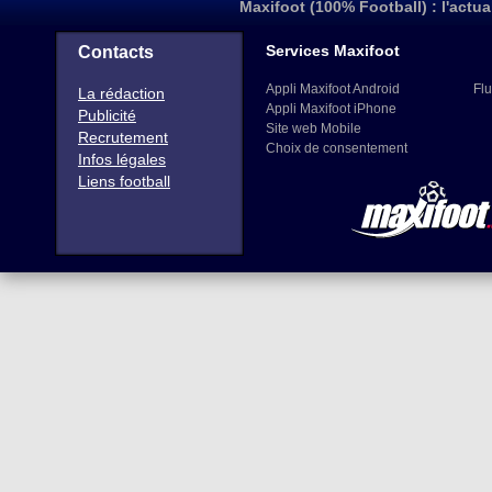
Maxifoot (100% Football) : l'actua
Services Maxifoot
Contacts
Appli Maxifoot Android
Flu
La rédaction
Appli Maxifoot iPhone
Publicité
Site web Mobile
Recrutement
Choix de consentement
Infos légales
Liens football