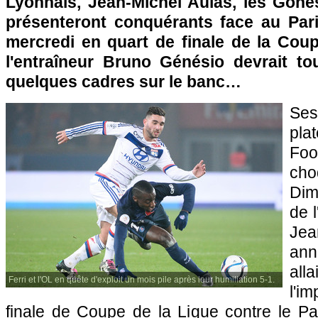
Lyonnais, Jean-Michel Aulas, les Gones
présenteront conquérants face au Par
mercredi en quart de finale de la Coup
l'entraîneur Bruno Génésio devrait t
quelques cadres sur le banc…
Se
pl
Foo
ch
Dim
de 
Jea
ann
alla
Ferri et l'OL en quête d'exploit un mois pile après leur humiliation 5-1.
l'i
finale de Coupe de la Ligue contre le Pa