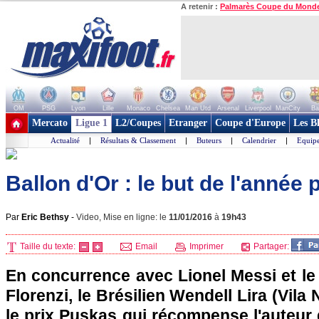
A retenir :
Palmarès Coupe du Mond
OM
PSG
Lyon
Lille
Monaco
Chelsea
Man Utd
Arsenal
Liverpool
ManCity
Ba
+ de clubs
Mercato
Ligue 1
L2/Coupes
Etranger
Coupe d'Europe
Les B
Actualité
|
Résultats & Classement
|
Buteurs
|
Calendrier
|
Equipe
Ballon d'Or : le but de l'année p
Par
Eric Bethsy
-
Video, Mise en ligne: le
11/01/2016
à
19h43
Taille du texte:
Email
Imprimer
Partager:
En concurrence avec Lionel Messi et l
Florenzi, le Brésilien Wendell Lira (Vil
le prix Puskas qui récompense l'auteur