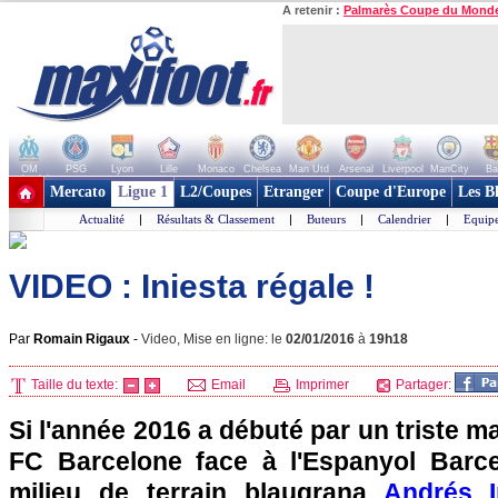
A retenir :
Palmarès Coupe du Mond
OM
PSG
Lyon
Lille
Monaco
Chelsea
Man Utd
Arsenal
Liverpool
ManCity
Ba
+ de clubs
Mercato
Ligue 1
L2/Coupes
Etranger
Coupe d'Europe
Les B
Actualité
|
Résultats & Classement
|
Buteurs
|
Calendrier
|
Equipe
VIDEO : Iniesta régale !
Par
Romain Rigaux
-
Video, Mise en ligne: le
02/01/2016
à
19h18
Taille du texte:
Email
Imprimer
Partager:
Si l'année 2016 a débuté par un triste ma
FC Barcelone face à l'Espanyol Barce
milieu de terrain blaugrana
Andrés I