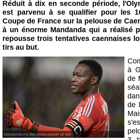
Réduit à dix en seconde période, l'Oly
est parvenu à se qualifier pour les 1
Coupe de France sur la pelouse de Caen 
à un énorme Mandanda qui a réalisé p
repousse trois tentatives caennaises l
tirs au but.
Com
à G
de 
séa
dan
de 
Mai
s'e
pel
Mandanda n'a rien laissé passer ce soir
3 t