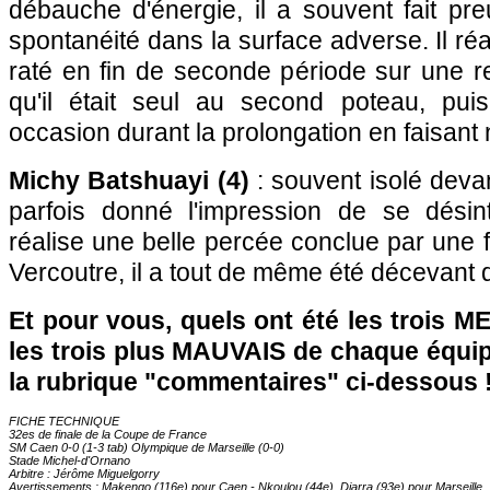
débauche d'énergie, il a souvent fait p
spontanéité dans la surface adverse. Il ré
raté en fin de seconde période sur une r
qu'il était seul au second poteau, pu
occasion durant la prolongation en faisant n
Michy Batshuayi (4)
: souvent isolé devan
parfois donné l'impression de se désint
réalise une belle percée conclue par une
Vercoutre, il a tout de même été décevant 
Et pour vous, quels ont été les trois 
les trois plus MAUVAIS de chaque équi
la rubrique "commentaires" ci-dessous 
FICHE TECHNIQUE
32es de finale de la Coupe de France
SM Caen 0-0 (1-3 tab) Olympique de Marseille (0-0)
Stade Michel-d'Ornano
Arbitre : Jérôme Miguelgorry
Avertissements : Makengo (116e) pour Caen - Nkoulou (44e), Diarra (93e) pour Marseille.