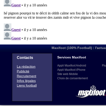
Maxifoot (100% Football) : l'actua
Services Maxifoot
Contacts
Appli Maxifoot Android
Flu
La rédaction
Appli Maxifoot iPhone
Publicité
Site web Mobile
Recrutement
Choix de consentement
Infos légales
Liens football