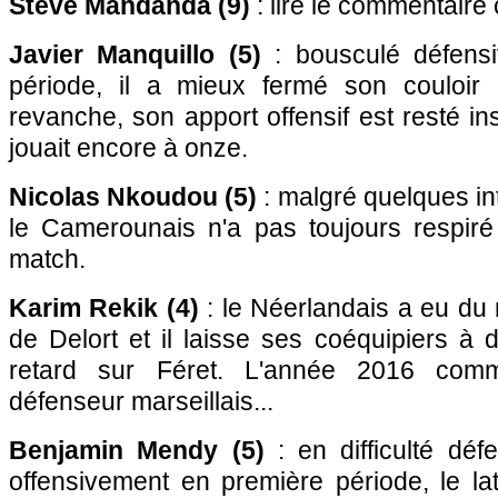
Steve Mandanda (9)
: lire le commentaire
Javier Manquillo (5)
: bousculé défens
période, il a mieux fermé son couloir
revanche, son apport offensif est resté in
jouait encore à onze.
Nicolas Nkoudou (5)
: malgré quelques in
le Camerounais n'a pas toujours respiré
match.
Karim Rekik (4)
: le Néerlandais a eu du 
de Delort et il laisse ses coéquipiers à 
retard sur Féret. L'année 2016 com
défenseur marseillais...
Benjamin Mendy (5)
: en difficulté déf
offensivement en première période, le laté