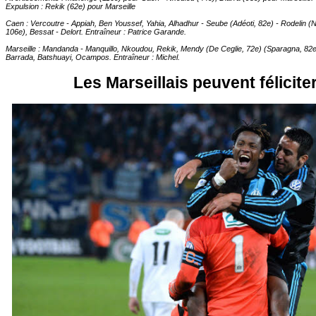
Expulsion : Rekik (62e) pour Marseille
Caen : Vercoutre - Appiah, Ben Youssef, Yahia, Alhadhur - Seube (Adéoti, 82e) - Rodelin (
106e), Bessat - Delort. Entraîneur : Patrice Garande.
Marseille : Mandanda - Manquillo, Nkoudou, Rekik, Mendy (De Ceglie, 72e) (Sparagna, 82e) -
Barrada, Batshuayi, Ocampos. Entraîneur : Michel.
Les Marseillais peuvent félicit