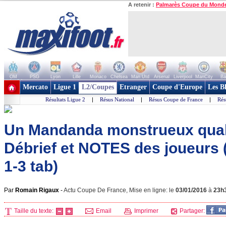
A retenir :
Palmarès Coupe du Mond
OM
PSG
Lyon
Lille
Monaco
Chelsea
Man Utd
Arsenal
Liverpool
ManCity
Ba
+ de clubs
Mercato
Ligue 1
L2/Coupes
Etranger
Coupe d'Europe
Les B
Résultats Ligue 2
|
Résus National
|
Résus Coupe de France
|
Rés
Un Mandanda monstrueux qualif
Débrief et NOTES des joueurs 
1-3 tab)
Par
Romain Rigaux
-
Actu Coupe De France, Mise en ligne: le
03/01/2016
à
23h
Taille du texte:
Email
Imprimer
Partager: