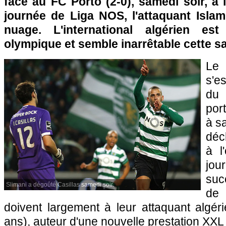
face au FC Porto (2-0), samedi soir, à 
journée de Liga NOS, l'attaquant Islam
nuage. L'international algérien e
olympique et semble inarrêtable cette s
Le 
s'e
du
por
à sa
déc
à l
jou
suc
Slimani a dégoûté Casillas samedi soir.
de 
doivent largement à leur attaquant algér
ans), auteur d'une nouvelle prestation XX