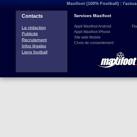
Maxifoot (100% Football) : l'actua
Services Maxifoot
Contacts
Appli Maxifoot Android
Flu
La rédaction
Appli Maxifoot iPhone
Publicité
Site web Mobile
Recrutement
Choix de consentement
Infos légales
Liens football