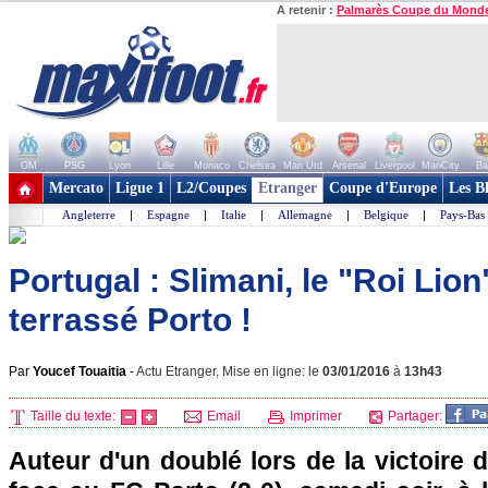
A retenir :
Palmarès Coupe du Mond
OM
PSG
Lyon
Lille
Monaco
Chelsea
Man Utd
Arsenal
Liverpool
ManCity
Ba
+ de clubs
Mercato
Ligue 1
L2/Coupes
Etranger
Coupe d'Europe
Les B
Angleterre
|
Espagne
|
Italie
|
Allemagne
|
Belgique
|
Pays-Bas
Portugal : Slimani, le "Roi Lio
terrassé Porto !
Par
Youcef Touaitia
-
Actu Etranger, Mise en ligne: le
03/01/2016
à
13h43
Taille du texte:
Email
Imprimer
Partager:
Auteur d'un doublé lors de la victoire 