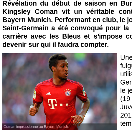
Révélation du début de saison en Bund
Kingsley Coman vit un véritable con
Bayern Munich. Performant en club, le j
Saint-Germain a été convoqué pour la 
carrière avec les Bleus et s'impose 
devenir sur qui il faudra compter.
Un
ful
uti
Ger
le 
(19
Juv
201
tem
Coman impressionne au Bayern Munich.