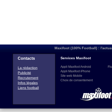
Maxifoot (100% Football) : l'actua
Services Maxifoot
Contacts
Appli Maxifoot Android
Flu
La rédaction
Appli Maxifoot iPhone
Publicité
Site web Mobile
Recrutement
Choix de consentement
Infos légales
Liens football