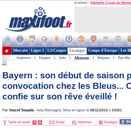
A retenir :
Palmarès Coupe du Mond
OM
PSG
Lyon
Lille
Monaco
Chelsea
Man Utd
Arsenal
Liverpool
ManCity
Ba
+ de clubs
Mercato
Ligue 1
L2/Coupes
Etranger
Coupe d'Europe
Les B
Angleterre
|
Espagne
|
Italie
|
Allemagne
|
Belgique
|
Pays-Bas
Bayern : son début de saison 
convocation chez les Bleus...
confie sur son rêve éveillé !
Par
Youcef Touaitia
-
Actu Allemagne, Mise en ligne: le
08/11/2015
à
15h51
Taille du texte:
Email
Imprimer
Partager: